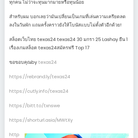
ทุกคน ไม่ว่าจะทุนมากมายหรือทุนน้อย
สำหรับผม บอกเลยว่ามันเปลี่ยนเป็นเกมที่เล่นความเครียดลด
ลงในวันพัก แถมครั้งคราวยังให้โบนัสแบบไม่ตั้งตัวอีกด้วย!
สล็อตเว็บไทย texas24 texas24 30 มกรา 25 Lashay ยืน 1
เรื่องเกมสล็อต texas24สมัครฟรี Top 17
ขอขอบคุณby
texas24
https://rebrand.ly/texas24
https://cutly.info/texas24
https://bitt.to/txnswe
https://shorturl.asia/MWtXy
http