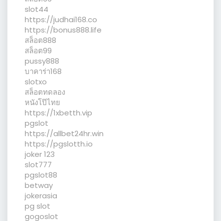
slot44
https://judhai168.co
https://bonus888.life
สล็อต888
สล็อต99
pussy888
บาคาร่า168
slotxo
สล็อตทดลอง
หนังโป๊ไทย
https://1xbetth.vip
pgslot
https://allbet24hr.win
https://pgslotth.io
joker 123
slot777
pgslot88
betway
jokerasia
pg slot
gogoslot