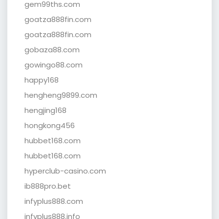
gem99ths.com
goatza888fin.com
goatza888fin.com
gobaza88.com
gowingo88.com
happy168
hengheng9899.com
hengjing168
hongkong456
hubbet168.com
hubbet168.com
hyperclub-casino.com
ib888pro.bet
infyplus888.com
infyplus888.info