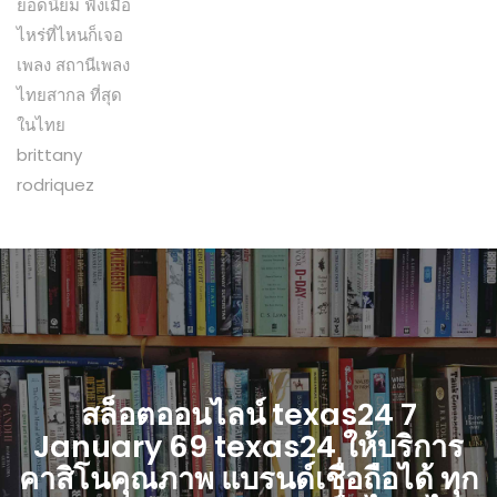
ยอดนิยม ฟังเมื่อ
ไหร่ที่ไหนก็เจอ
เพลง สถานีเพลง
ไทยสากล ที่สุด
ในไทย
brittany
rodriquez
สล็อตออนไลน์ texas24 7
January 69 texas24 ให้บริการ
คาสิโนคุณภาพ แบรนด์เชื่อถือได้ ทุก