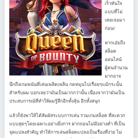
เร็วทันใจ
แบบที่ไม่
เคยเจอมา
ก่อน!
หากเอ๋ยถึง
สล็อต
ออนไลน์
ผู้คนจำนวน
มากอาจ
นึกถึงเกมพนันที่เล่นเพลิดเพลิน กดหมุนไปเรื่อยๆแม้กระนั้น
สำหรับผม บอกเลยว่ามันเป็นมากกว่านั้น เนื่องจากว่ามันเป็น
ประสบการณ์ที่ทำให้ผมรู้สึกอีกทั้งลุ้น อีกทั้งสนุก
แล้วก็ยังพาให้ได้สัมผัสระบบการเล่น รวมเกมสล็อต ที่สะดวก
แบบสุดๆโดยเฉพาะอย่างยิ่งการ ฝากถอนไม่มีอย่างต่ำ ที่เป็น
จุดแปลงสำคัญ ทำให้การเล่นสล็อตแปลงเป็นเรื่องที่ง่าย ไม่