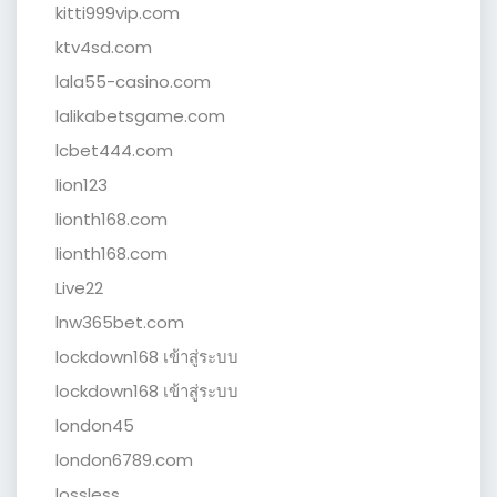
kitti999vip.com
ktv4sd.com
lala55-casino.com
lalikabetsgame.com
lcbet444.com
lion123
lionth168.com
lionth168.com
Live22
lnw365bet.com
lockdown168 เข้าสู่ระบบ
lockdown168 เข้าสู่ระบบ
london45
london6789.com
lossless