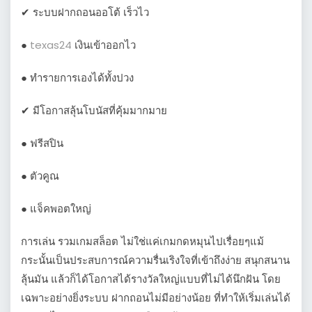
✔ ระบบฝากถอนออโต้ เร็วไว
●
texas24
เงินเข้าออกไว
● ทำรายการเองได้ทั้งปวง
✔ มีโอกาสลุ้นโบนัสที่คุ้มมากมาย
● ฟรีสปิน
● ตัวคูณ
● แจ็คพอตใหญ่
การเล่น รวมเกมสล็อต ไม่ใช่แค่เกมกดหมุนไปเรื่อยๆแม้
กระนั้นเป็นประสบการณ์ความรื่นเริงใจที่เข้าถึงง่าย สนุกสนาน
ลุ้นมัน แล้วก็ได้โอกาสได้รางวัลใหญ่แบบที่ไม่ได้นึกฝัน โดย
เฉพาะอย่างยิ่งระบบ ฝากถอนไม่มีอย่างน้อย ที่ทำให้เริ่มเล่นได้