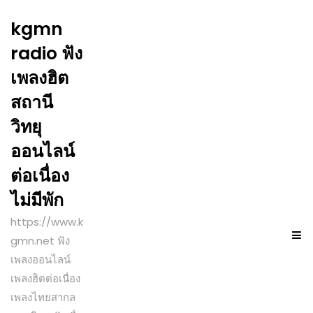
kgmn
radio ฟัง
เพลงฮิต
สถานี
วิทยุ
ออนไลน์
ต่อเนื่อง
ไม่มีพัก
https://www.k
gmn.net ฟัง
เพลงออนไลน์
เพลงฮิตต่อเนื่อง
เพลงไทยสากล