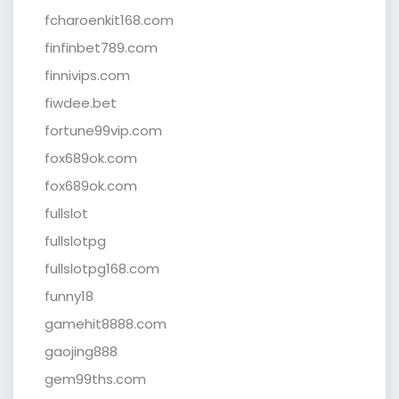
fcharoenkit168.com
finfinbet789.com
finnivips.com
fiwdee.bet
fortune99vip.com
fox689ok.com
fox689ok.com
fullslot
fullslotpg
fullslotpg168.com
funny18
gamehit8888.com
gaojing888
gem99ths.com