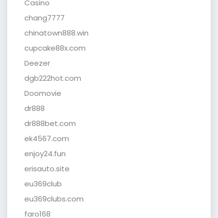
Casino
chang7777
chinatown888.win
cupcake88x.com
Deezer
dgb222hot.com
Doomovie
dr888
dr888bet.com
ek4567.com
enjoy24.fun
erisauto.site
eu369club
eu369clubs.com
faro168