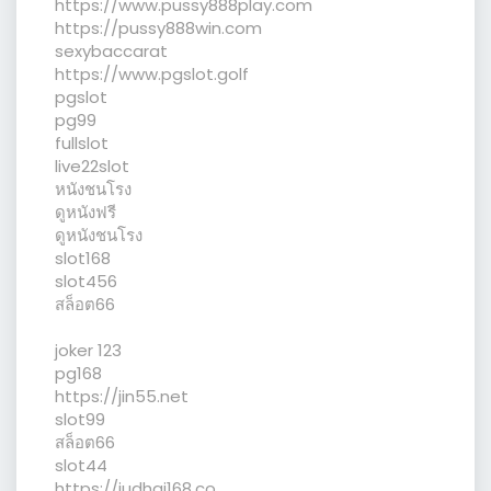
https://www.pussy888play.com
https://pussy888win.com
sexybaccarat
https://www.pgslot.golf
pgslot
pg99
fullslot
live22slot
หนังชนโรง
ดูหนังฟรี
ดูหนังชนโรง
slot168
slot456
สล็อต66
joker 123
pg168
https://jin55.net
slot99
สล็อต66
slot44
https://judhai168.co