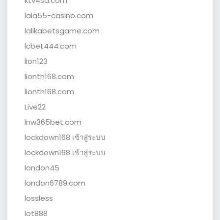
ktv4sd.com
lala55-casino.com
lalikabetsgame.com
lcbet444.com
lion123
lionth168.com
lionth168.com
Live22
lnw365bet.com
lockdown168 เข้าสู่ระบบ
lockdown168 เข้าสู่ระบบ
london45
london6789.com
lossless
lot888