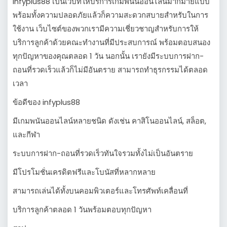
infyplus88 เป็นเว็บที่ให้บริการเกมพนันออนไลน์มากมายแบบ
พร้อมทั้งความปลอดภัยแล้วก็ความสะดวกสบายสำหรับในการ
ใช้งาน เว็บไซต์ของพวกเรามีความเชี่ยวชาญสำหรับการให้
บริการลูกค้าด้วยคณะทำงานที่มีประสบการณ์ พร้อมตอบสนอง
ทุกปัญหาของคุณตลอด 1 วัน นอกนั้น เรายังมีระบบการฝาก-
ถอนที่รวดเร็วแล้วก็ไม่มีอันตราย สามารถทำธุรกรรมได้ตลอด
เวลา
ข้อดีของ infyplus88
มีเกมพนันออนไลน์หลายชนิด ดังเช่น คาสิโนออนไลน์, สล็อต,
และกีฬา
ระบบการฝาก-ถอนที่รวดเร็วทันใจรวมทั้งไม่เป็นอันตราย
มีโปรโมชั่นเครดิตฟรีและโบนัสที่หลากหลาย
สามารถเล่นได้ทั้งบนคอมพิวเตอร์และโทรศัพท์เคลื่อนที่
บริการลูกค้าตลอด 1 วันพร้อมตอบทุกปัญหา