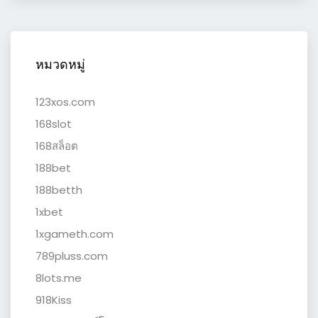
หมวดหมู่
123xos.com
168slot
168สล็อต
188bet
188betth
1xbet
1xgameth.com
789pluss.com
8lots.me
918Kiss