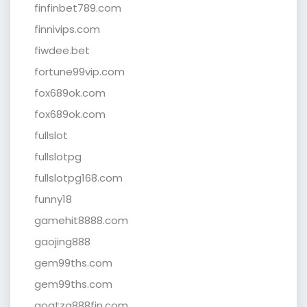
finfinbet789.com
finnivips.com
fiwdee.bet
fortune99vip.com
fox689ok.com
fox689ok.com
fullslot
fullslotpg
fullslotpg168.com
funny18
gamehit8888.com
gaojing888
gem99ths.com
gem99ths.com
goatza888fin.com