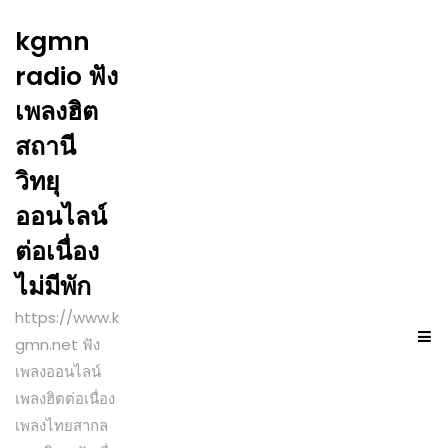
kgmn
radio ฟัง
เพลงฮิต
สถานี
วิทยุ
ออนไลน์
ต่อเนื่อง
ไม่มีพัก
https://www.k
gmn.net ฟัง
เพลงออนไลน์
เพลงฮิตต่อเนื่อง
เพลงไทยสากล