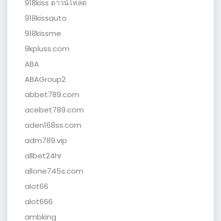
918kiss ดาวน์โหลด
918kissauto
918kissme
9kpluss.com
ABA
ABAGroup2
abbet789.com
acebet789.com
aden168ss.com
adm789.vip
allbet24hr
allone745s.com
alot66
alot666
ambking