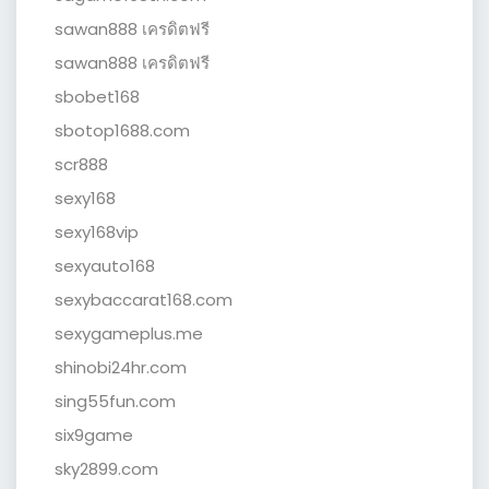
sawan888 เครดิตฟรี
sawan888 เครดิตฟรี
sbobet168
sbotop1688.com
scr888
sexy168
sexy168vip
sexyauto168
sexybaccarat168.com
sexygameplus.me
shinobi24hr.com
sing55fun.com
six9game
sky2899.com