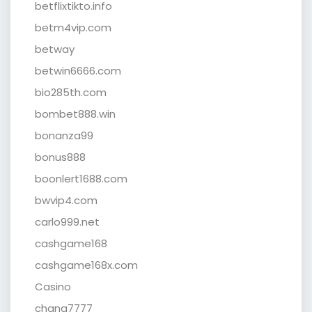
betflixtikto.info
betm4vip.com
betway
betwin6666.com
bio285th.com
bombet888.win
bonanza99
bonus888
boonlert1688.com
bwvip4.com
carlo999.net
cashgame168
cashgame168x.com
Casino
chang7777