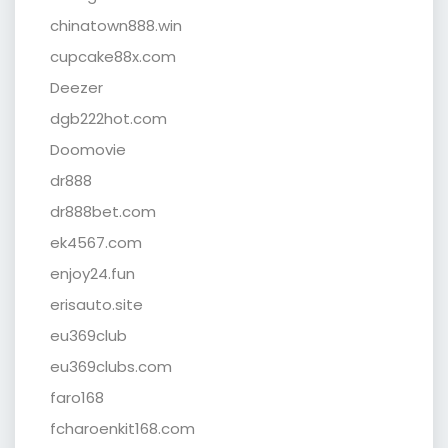
chinatown888.win
cupcake88x.com
Deezer
dgb222hot.com
Doomovie
dr888
dr888bet.com
ek4567.com
enjoy24.fun
erisauto.site
eu369club
eu369clubs.com
faro168
fcharoenkit168.com