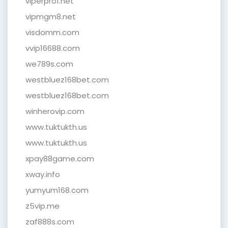
viperpro1.net
vipmgm8.net
visdomm.com
vvip16688.com
we789s.com
westbluez168bet.com
westbluez168bet.com
winherovip.com
www.tuktukth.us
www.tuktukth.us
xpay88game.com
xway.info
yumyum168.com
z5vip.me
zaf888s.com