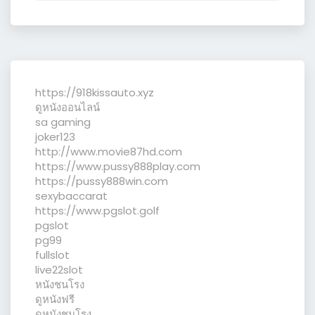
https://918kissauto.xyz
ดูหนังออนไลน์
sa gaming
joker123
http://www.movie87hd.com
https://www.pussy888play.com
https://pussy888win.com
sexybaccarat
https://www.pgslot.golf
pgslot
pg99
fullslot
live22slot
หนังชนโรง
ดูหนังฟรี
ดูหนังชนโรง