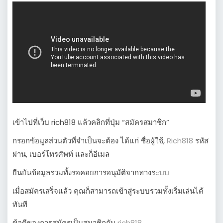
เข้าไปที่เว็บ rich818 แล้วคลิกที่ปุ่ม “สมัครสมาชิก”
กรอกข้อมูลส่วนตัวที่จำเป็นจะต้อง ได้แก่ ชื่อผู้ใช้,
Rich818
รหัส
ผ่าน, เบอร์โทรศัพท์ และก็อีเมล
ยืนยันข้อมูลรวมทั้งรอคอยการอนุมัติจากทางระบบ
เมื่อสมัครเสร็จแล้ว คุณก็สามารถเข้าสู่ระบบรวมทั้งเริ่มเล่นได้
ทันที
ข้อดีของการสมัครเป็นสมาชิกกับ
rich818