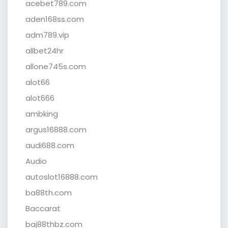
acebet789.com
aden168ss.com
adm789.vip
allbet24hr
allone745s.com
alot66
alot666
ambking
argus16888.com
audi688.com
Audio
autoslot16888.com
ba88th.com
Baccarat
baj88thbz.com