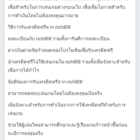
เพื่อสำหรับในการเล่นเกมต่างๆบนเว็บ เพื่อเพิ่มโอกาสสำหรับ
การทำเงินโดยไม่ต้องลงทุนมากมาย
วิธีการรับเครดิตฟรีจาก rich818
ลงทะเบียนกับ rich818 รวมทั้งการันตีการลงทะเบียน
ฝากเงินตามข้อกำหนดของโปรโมชั่นเพื่อรับเครดิตฟรี
นำเครดิตฟรีไปใช้เล่นเกมใน rich818 รวมทั้งเพิ่มจังหวะสำหรับ
เพื่อการได้กำไร
ข้อดีของการรับเครดิตฟรีจาก rich818
สามารถทดสอบเล่นเกมโดยไม่ต้องลงทุนเงินจริง
เพิ่มจังหวะสำหรับการทำเงินจากการใช้เครดิตฟรีสำหรับการ
เล่นเกม
ช่วยให้ผู้เล่นใหม่สามารถศึกษาและรู้เรื่องเกมก้าวหน้าขึ้นก่อน
จะมีการลงทุนจริง