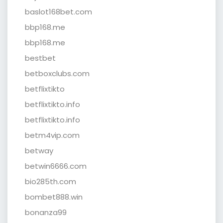
baslot168bet.com
bbp168.me
bbp168.me
bestbet
betboxclubs.com
betflixtikto
betflixtikto.info
betflixtikto.info
betm4vip.com
betway
betwin6666.com
bio285th.com
bombet888.win
bonanza99