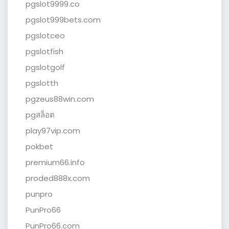
pgslot9999.co
pgslot999bets.com
pgslotceo
pgslotfish
pgslotgolf
pgslotth
pgzeus88win.com
pgสล็อต
play97vip.com
pokbet
premium66.info
proded888x.com
punpro
PunPro66
PunPro66.com