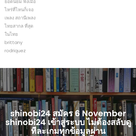
ยอดนิยม ฟังเมื่อ
ไหร่ที่ไหนก็เจอ
เพลง สถานีเพลง
ไทยสากล ที่สุด
ในไทย
brittany
rodriquez
shinobi24 สมัคร 6 November
shinobi24 เข้าสู่ระบบ ไม่ต้องสลับดู
ทีละเกมทุกข้อมูลผ่าน