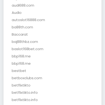
audi688.com
Audio
autoslot16888.com
ba88th.com
Baccarat
baj88thbz.com
baslot168bet.com
bbp168.me
bbp168.me
bestbet
betboxclubs.com
betflixtikto
betflixtikto.info
betflixtikto.info