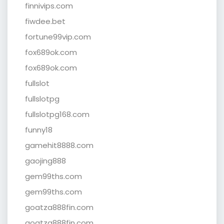
finnivips.com
fiwdee.bet
fortune99vip.com
fox689ok.com
fox689ok.com
fullslot
fullslotpg
fullslotpg168.com
funny18
gamehit8888.com
gaojing888
gem99ths.com
gem99ths.com
goatza888fin.com
goatza888fin.com