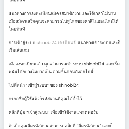
แนวทางการลงทะเบียนสมัครสมาชิกง่ายและใช้เวลาไม่นาน
เมื่อสมัครเสร็จคุณจะสามารถไปสู่โลกของคาสิโนออนไลน์ได้
โดยทันที
การเข้าสู่ระบบ
shinobi24 เครดิตฟรี
: แนวทางเข้าระบบและก็
เริ่มเล่นเกม
เมื่อลงทะเบียนแล้ว คุณสามารถเข้าระบบ shinobi24 และเริ่ม
พนันได้อย่างไม่ยากเย็น ตามขั้นตอนดังต่อไปนี้:
ไปที่หน้า “เข้าสู่ระบบ” ของ shinobi24
กรอกชื่อผู้ใช้แล้วก็รหัสผ่านที่คุณได้ตั้งไว้
คลิกที่ปุ่ม “เข้าสู่ระบบ” เพื่อเข้าใช้งานแพลตฟอร์ม
ถ้าเกิดคุณลืมรหัสผ่าน สามารถคลิกที่ “ลืมรหัสผ่าน” และก็