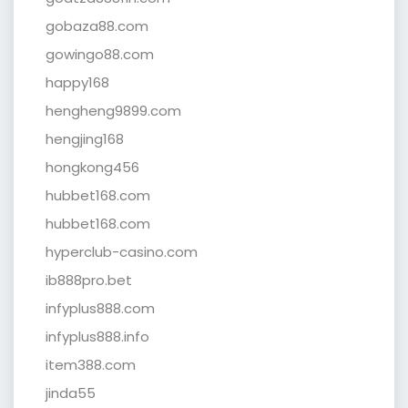
gobaza88.com
gowingo88.com
happy168
hengheng9899.com
hengjing168
hongkong456
hubbet168.com
hubbet168.com
hyperclub-casino.com
ib888pro.bet
infyplus888.com
infyplus888.info
item388.com
jinda55