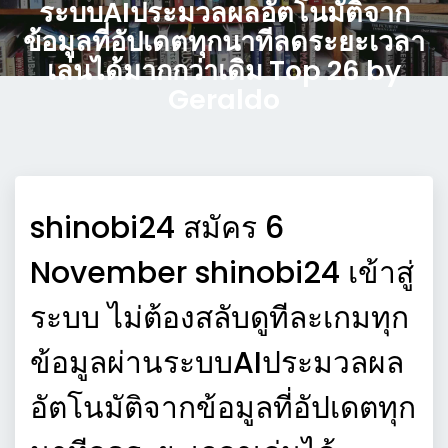
ระบบAIประมวลผลอัตโนมัติจาก
ข้อมูลที่อัปเดตทุกนาทีลดระยะเวลา
เล่นได้มากกว่าเดิม Top 26 by
Geraldo
shinobi24 สมัคร 6
November shinobi24 เข้าสู่
ระบบ ไม่ต้องสลับดูทีละเกมทุก
ข้อมูลผ่านระบบAIประมวลผล
อัตโนมัติจากข้อมูลที่อัปเดตทุก