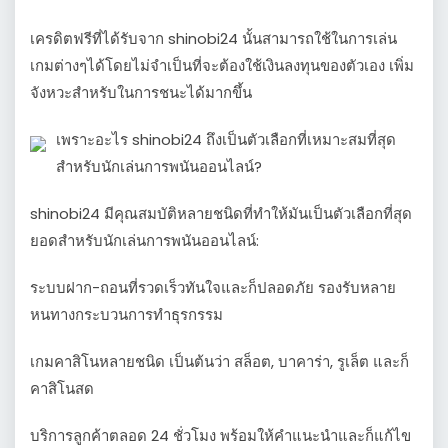
เครดิตฟรีที่ได้รับจาก shinobi24 นั้นสามารถใช้ในการเล่น
เกมต่างๆได้โดยไม่จำเป็นที่จะต้องใช้เงินลงทุนของตัวเอง เพิ่ม
จังหวะสำหรับในการชนะได้มากขึ้น
เพราะอะไร shinobi24 ถึงเป็นตัวเลือกที่เหมาะสมที่สุด
สำหรับนักเล่นการพนันออนไลน์?
shinobi24 มีคุณสมบัติหลายชนิดที่ทำให้มันเป็นตัวเลือกที่สุด
ยอดสำหรับนักเล่นการพนันออนไลน์:
ระบบฝาก-ถอนที่รวดเร็วทันใจและก็ปลอดภัย รองรับหลาย
หนทางกระบวนการทำธุรกรรม
เกมคาสิโนหลายชนิด เป็นต้นว่า สล็อต, บาคาร่า, รูเล็ต และก็
คาสิโนสด
บริการลูกค้าตลอด 24 ชั่วโมง พร้อมให้คำแนะนำและก็แก้ไข