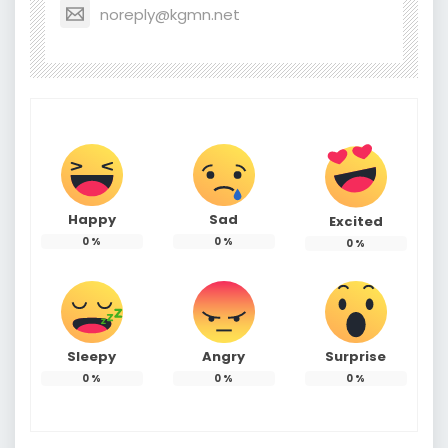
noreply@kgmn.net
Happy
Sad
Excited
0
%
0
%
0
%
Sleepy
Angry
Surprise
0
%
0
%
0
%