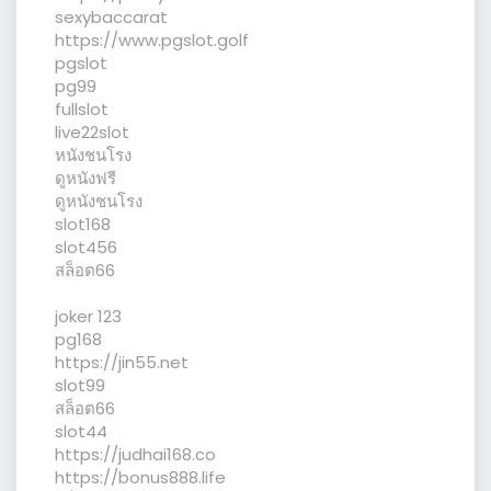
sexybaccarat
https://www.pgslot.golf
pgslot
pg99
fullslot
live22slot
หนังชนโรง
ดูหนังฟรี
ดูหนังชนโรง
slot168
slot456
สล็อต66
joker 123
pg168
https://jin55.net
slot99
สล็อต66
slot44
https://judhai168.co
https://bonus888.life