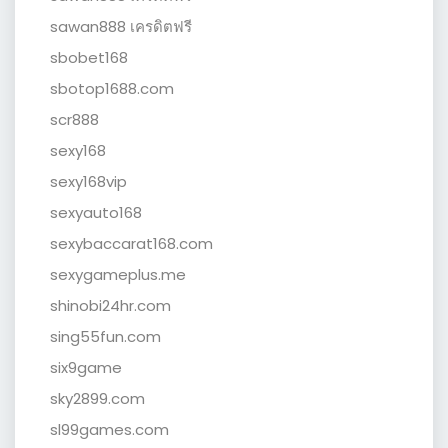
sawan888 เครดิตฟรี
sbobet168
sbotop1688.com
scr888
sexy168
sexy168vip
sexyauto168
sexybaccarat168.com
sexygameplus.me
shinobi24hr.com
sing55fun.com
six9game
sky2899.com
sl99games.com