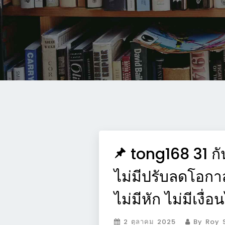
tong168 31 ก
ไม่มีปรับลดโอกาส
ไม่มีหัก ไม่มีเง
2 ตุลาคม 2025
By Roy 