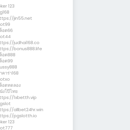
oker 123
g168
ttps://jin55.net
lot99
ล็อต66
lot44
ttps://judhai168.co
ttps://bonus888.life
ล็อต888
ล็อต99
ussy888
าคาร่า168
lotxo
ล็อตทดลอง
นังโป๊ไทย
ttps://1xbetth.vip
gslot
ttps://allbet24hr.win
ttps://pgslotth.io
oker 123
lot777