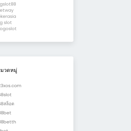
gslot88
etway
okerasia
g slot
ogoslot
มวดหมู่
23xos.com
68slot
68สล็อต
88bet
88betth
xbet