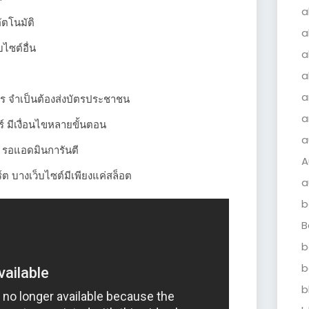
a
ัตโนมัติ
a
ไซต์อื่น
a
a
a
าร จำเป็นต้องส่งบัตรประชาชน
a
์ มีเงื่อนไขหลายขั้นตอน
a
 รอแอดมินการันตี
A
์ต บางเว็บไซต์มีเพียงแค่สล็อต
a
b
B
b
b
b