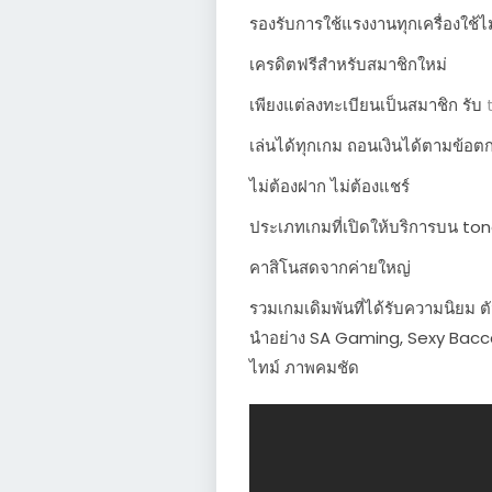
รองรับการใช้แรงงานทุกเครื่องใช้ไ
เครดิตฟรีสำหรับสมาชิกใหม่
เพียงแต่ลงทะเบียนเป็นสมาชิก รับ
เล่นได้ทุกเกม ถอนเงินได้ตามข้อต
ไม่ต้องฝาก ไม่ต้องแชร์
ประเภทเกมที่เปิดให้บริการบน to
คาสิโนสดจากค่ายใหญ่
รวมเกมเดิมพันที่ได้รับความนิยม ตั
นำอย่าง SA Gaming, Sexy Bacc
ไทม์ ภาพคมชัด