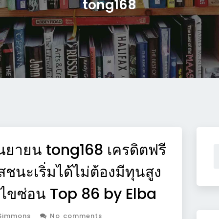
tong168
ันยายน tong168 เครดิตฟรี
ชนะเริ่มได้ไม่ต้องมีทุนสูง
ื่อนไขซ่อน Top 86 by Elba
Simmons
No comments