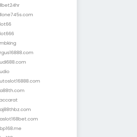
llbet24hr
llone745s.com
lot66
lot666
mbking
rgus16888.com
udi688.com
udio
utoslot16888.com
a88th.com
accarat
aj88thbz.com
aslot168bet.com
bp168.me