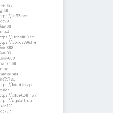
oker 123
g168
ttps://jin55.net
lot99
ล็อต66
lot44
ttps://judhai168.co
ttps://bonus888.life
ล็อต888
ล็อต99
ussy888
าคาร่า168
lotxo
ล็อตทดลอง
นังโป๊ไทย
ttps://1xbetth.vip
gslot
ttps://allbet24hr.win
ttps://pgslotth.io
oker 123
lot777