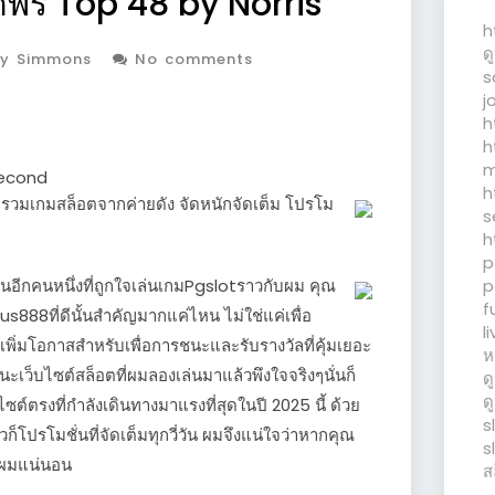
ตฟรี Top 48 by Norris
h
ด
y Simmons
No comments
s
j
h
h
Second
h
รวมเกมสล็อตจากค่ายดัง จัดหนักจัดเต็ม โปรโม
s
h
p
นอีกคนหนึ่งที่ถูกใจเล่นเกมPgslotราวกับผม คุณ
p
f
s888ที่ดีนั้นสำคัญมากแค่ไหน ไม่ใช่แค่เพื่อ
l
เพิ่มโอกาสสำหรับเพื่อการชนะและรับรางวัลที่คุ้มเยอะ
ห
แนะเว็บไซต์สล็อตที่ผมลองเล่นมาแล้วพึงใจจริงๆนั่นก็
ด
ด
ซต์ตรงที่กำลังเดินทางมาแรงที่สุดในปี 2025 นี้ ด้วย
s
ก็โปรโมชั่นที่จัดเต็มทุกวี่วัน ผมจึงแน่ใจว่าหากคุณ
s
พ้ผมแน่นอน
ส