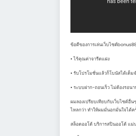
ข้อดีของการเล่นเว็บไซต์bonus8
• ไร้คุณค่าจารีตแฝง
• รับโปรโมชั่นแล้วก็โบนัสได้เต็
• ระบบฝาก-ถอนเร็ว ไม่ต้องรอนา
ผมลองเปรียบเทียบกับเว็บไซต์อื่นๆ
ไหลกว่า ทำให้ผมมั่นอกมั่นใจได้คร
สล็อตออโต้ บริการสปินออโต้ แม่น 