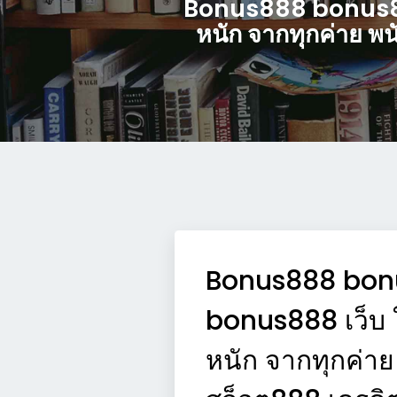
Bonus888 bonus888
หนัก จากทุกค่าย พ
Bonus888 bonus
bonus888 เว็บ
หนัก จากทุกค่าย