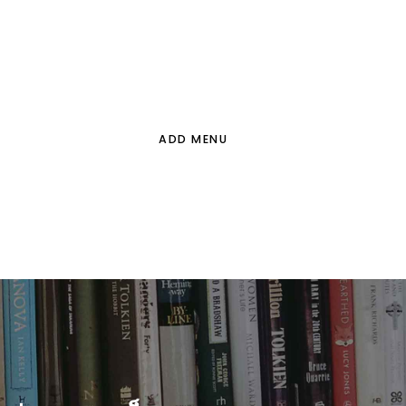
ADD MENU