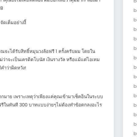
b
88
b
b
ดเต็มอย่างงี้
b
b
b
ณจะได้รับสิทธิ์หมุนวงล้อฟรี 1 ครั้งครับผม โดยใน
b
ไม่ว่าจะเป็นเครดิตโบนัส เงินรางวัล หรือแม้แต่ไอเทม
b
คำว่าผิดหวัง!
b
b
b
บมากมาย เพราะเหตุว่าเพียงแค่คุณเข้ามาเช็คอินในระบบ
ิตฟรีในทันที 300 บาทแบบง่ายๆไม่ต้องทำข้อตกลงอะไร
b
b
b
b