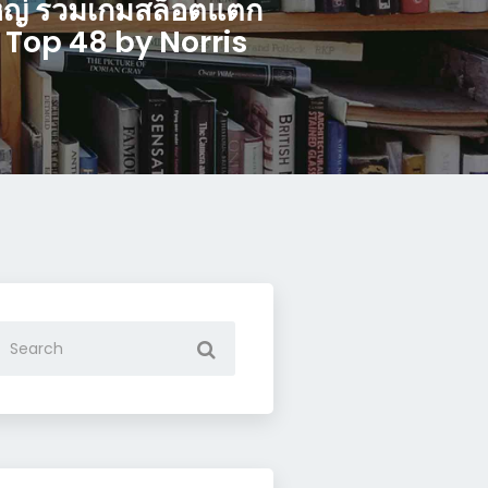
หญ่ รวมเกมสล็อตแตก
ี Top 48 by Norris