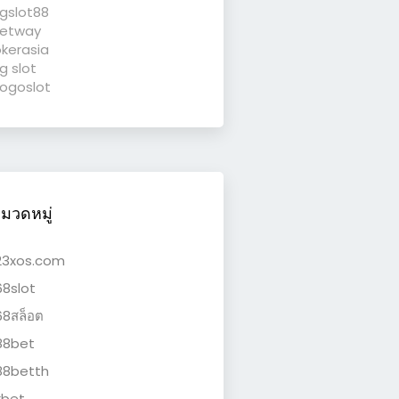
gslot88
etway
okerasia
g slot
ogoslot
มวดหมู่
23xos.com
68slot
68สล็อต
88bet
88betth
xbet