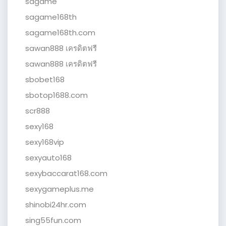
sagame
sagame168th
sagame168th.com
sawan888 เครดิตฟรี
sawan888 เครดิตฟรี
sbobet168
sbotop1688.com
scr888
sexy168
sexy168vip
sexyauto168
sexybaccarat168.com
sexygameplus.me
shinobi24hr.com
sing55fun.com