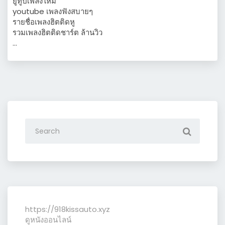
ยูทูปเพลงใหม่
youtube เพลงฟังสบายๆ
รายชื่อเพลงฮิตติดหู
รวมเพลงฮิตติดชาร์ต ล้านวิว
…
https://918kissauto.xyz
ดูหนังออนไลน์