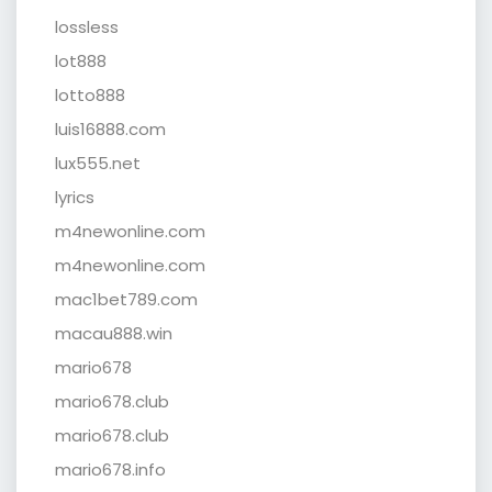
lossless
lot888
lotto888
luis16888.com
lux555.net
lyrics
m4newonline.com
m4newonline.com
mac1bet789.com
macau888.win
mario678
mario678.club
mario678.club
mario678.info