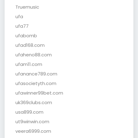
Truemusic
ufa
ufa77
ufabomb
ufad168.com
ufaheno88.com
ufam11.com
ufanance789.com
ufasocietyth.com
ufawinner99bet.com
uk369clubs.com
usa899.com
ut9winwin.com
veera6999.com