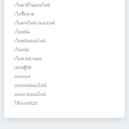
เว็บคาสิโนออนไลน์
เว็บซื้อหวย
เว็บตรงไม่ผ่านเอเย่นต์
เว็บพนัน
เว็บพนันออนไลน์
เว็บหนัง
เว็บหวยฮานอย
เศรษฐี99
แทงบอล
แทงบอลออนไลน์
แทงหวยออนไลน์
โจ๊กเกอร์123