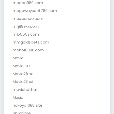
medee989.com
megawaysbet789.com
mexicanoo.com
mfj889xx.com
mib555s.com
mmgoldsbets.com
mono16888.com
Movie
Movie HD
Movie2free
Movie2thai
moviehdthai
Music
nakoya1688.site
nbwin.me