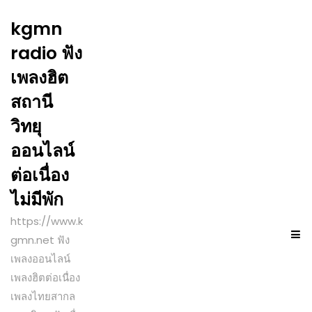
kgmn
radio ฟัง
เพลงฮิต
สถานี
วิทยุ
ออนไลน์
ต่อเนื่อง
ไม่มีพัก
https://www.k
gmn.net ฟัง
เพลงออนไลน์
เพลงฮิตต่อเนื่อง
เพลงไทยสากล