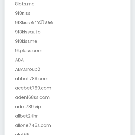
8lots.me
918Kiss
918kiss ดาวน์โหลด
918kissauto
918kissme
9kpluss.com
ABA
ABAGroup2
abbet789.com
acebet789.com
aden168ss.com
adm789.vip
allbet24hr
allone745s.com
alot66