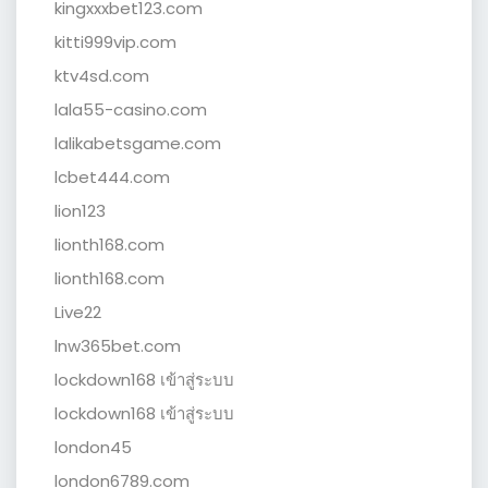
kingxxxbet123.com
kitti999vip.com
ktv4sd.com
lala55-casino.com
lalikabetsgame.com
lcbet444.com
lion123
lionth168.com
lionth168.com
Live22
lnw365bet.com
lockdown168 เข้าสู่ระบบ
lockdown168 เข้าสู่ระบบ
london45
london6789.com