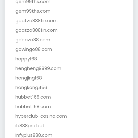
gem99ths.com
gem99ths.com
goatza888fin.com
goatza888fin.com
gobaza88.com
gowingo88.com
happy168
hengheng9899.com
hengjing168
hongkong456
hubbet168.com
hubbet168.com
hyperclub-casino.com
ib888pro.bet
infyplus888.com