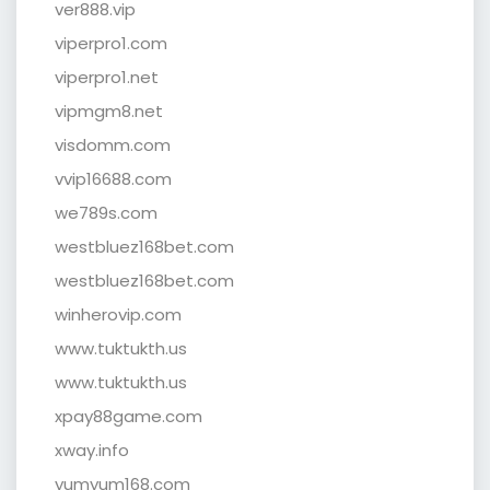
ver888.vip
viperpro1.com
viperpro1.net
vipmgm8.net
visdomm.com
vvip16688.com
we789s.com
westbluez168bet.com
westbluez168bet.com
winherovip.com
www.tuktukth.us
www.tuktukth.us
xpay88game.com
xway.info
yumyum168.com