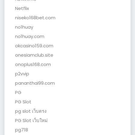
Netflix
niseko168bet.com
no1huay
no1huay.com
okcasino159.com
onesiamclub.site
onoplus168.com
p2vvip
pananthai99.com
PG
PG Slot
pg slot เว็บตรง
PG Slot เว็บใหม่
pg718