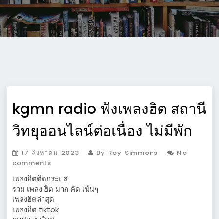
kgmn radio ฟังเพลงฮิต สถานี
วิทยุออนไลน์ต่อเนื่อง ไม่มีพัก
17 สิงหาคม 2023
By Roy Simmons
No
comments
เพลงฮิตติดกระแส
รวม เพลง ฮิต มาก คัด เน้นๆ
เพลงฮิตล่าสุด
เพลงฮิต tiktok