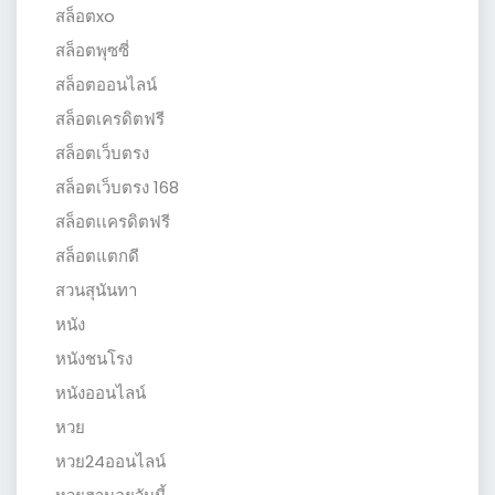
สล็อตxo
สล็อตพุซซี่
สล็อตออนไลน์
สล็อตเครดิตฟรี
สล็อตเว็บตรง
สล็อตเว็บตรง 168
สล็อตเเครดิตฟรี
สล็อตแตกดี
สวนสุนันทา
หนัง
หนังชนโรง
หนังออนไลน์
หวย
หวย24ออนไลน์