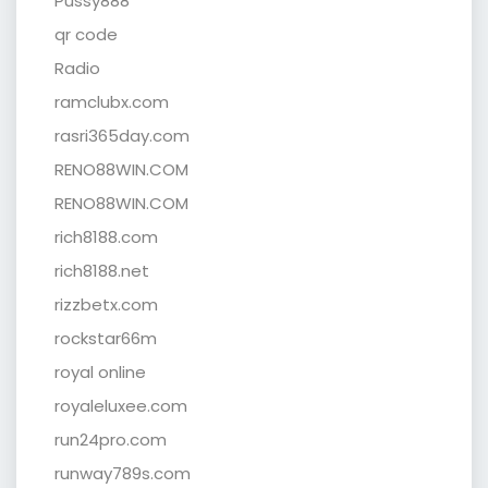
Pussy888
qr code
Radio
ramclubx.com
rasri365day.com
RENO88WIN.COM
RENO88WIN.COM
rich8188.com
rich8188.net
rizzbetx.com
rockstar66m
royal online
royaleluxee.com
run24pro.com
runway789s.com