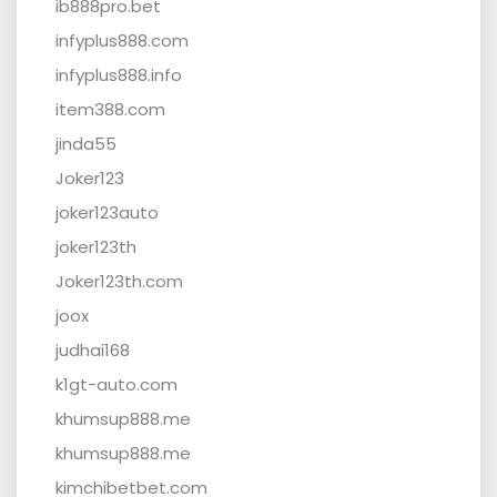
ib888pro.bet
infyplus888.com
infyplus888.info
item388.com
jinda55
Joker123
joker123auto
joker123th
Joker123th.com
joox
judhai168
k1gt-auto.com
khumsup888.me
khumsup888.me
kimchibetbet.com