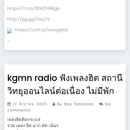
https://t.co/29XZfH8kgb
http://gg.gg/1aq7rs
https://cutt.ly/rewvgGLB
…
kgmn radio ฟังเพลงฮิต สถานี
วิทยุออนไลน์ต่อเนื่อง ไม่มีพัก
17 สิงหาคม 2023
By Roy Simmons
No
comments
เพลงฮิตติดกระแส
รวม เพลง ฮิต มาก คัด เน้นๆ