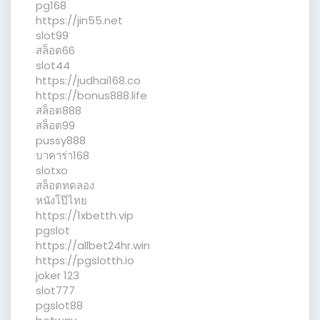
pg168
https://jin55.net
slot99
สล็อต66
slot44
https://judhai168.co
https://bonus888.life
สล็อต888
สล็อต99
pussy888
บาคาร่า168
slotxo
สล็อตทดลอง
หนังโป๊ไทย
https://1xbetth.vip
pgslot
https://allbet24hr.win
https://pgslotth.io
joker 123
slot777
pgslot88