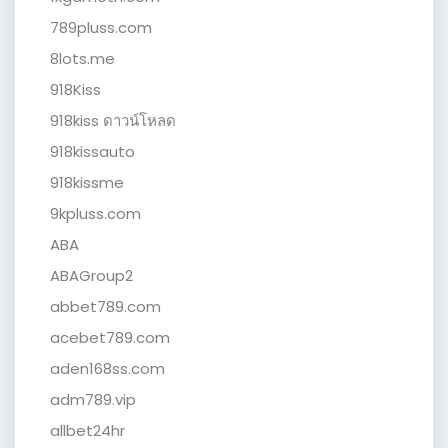
789pluss.com
8lots.me
918Kiss
918kiss ดาวน์โหลด
918kissauto
918kissme
9kpluss.com
ABA
ABAGroup2
abbet789.com
acebet789.com
aden168ss.com
adm789.vip
allbet24hr