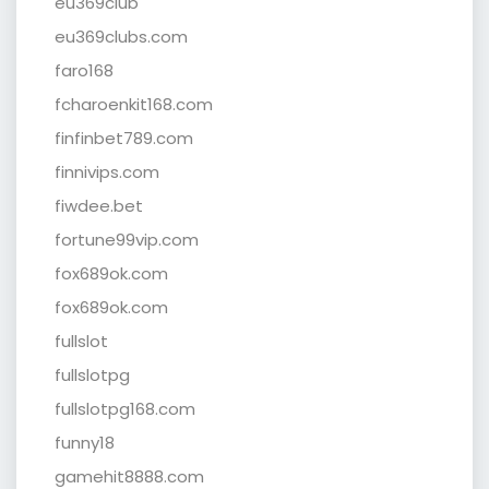
eu369club
eu369clubs.com
faro168
fcharoenkit168.com
finfinbet789.com
finnivips.com
fiwdee.bet
fortune99vip.com
fox689ok.com
fox689ok.com
fullslot
fullslotpg
fullslotpg168.com
funny18
gamehit8888.com