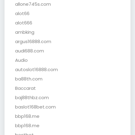
allone745s.com
alot66
alot666
ambking
argus16888.com
audi688.com
Audio
autoslot16888.com
ba88th.com
Baccarat
baj88thbz.com
baslot168bet.com
bbp168.me
bbp168.me
bestbet