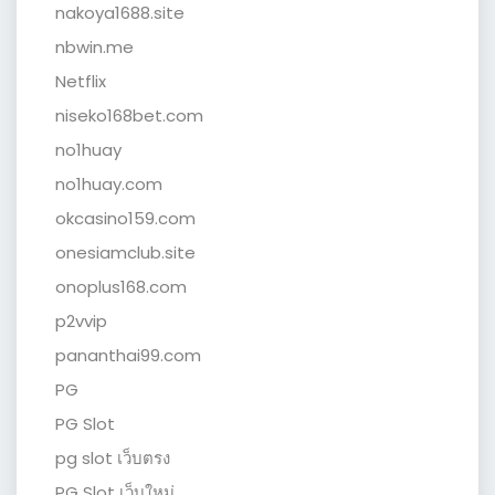
nakoya1688.site
nbwin.me
Netflix
niseko168bet.com
no1huay
no1huay.com
okcasino159.com
onesiamclub.site
onoplus168.com
p2vvip
pananthai99.com
PG
PG Slot
pg slot เว็บตรง
PG Slot เว็บใหม่