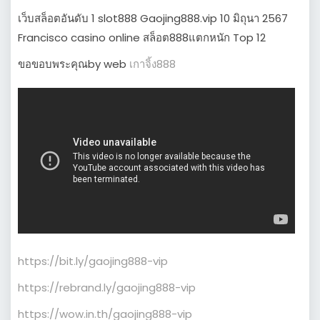
เว็บสล็อตอันดับ 1 slot888 Gaojing888.vip 10 มิถุนา 2567
Francisco casino online สล็อต888แตกหนัก Top 12
ขอขอบพระคุณby web
เกาจิ้ง888
https://bit.ly/gaojing888-vip
https://rebrand.ly/gaojing888-vip
https://wow.in.th/gaojing888-vip