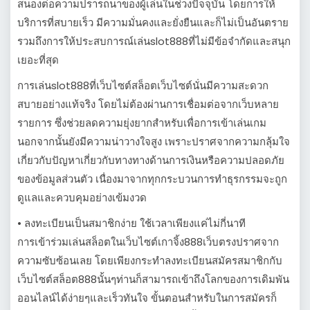
สนองต่อความปรารถนาของผู้เล่นในช่วงปัจจุบัน โดยการให้
บริการที่สบายเร็ว มีความมั่นคงและยั่งยืนและก็ไม่เป็นอันตราย
รวมถึงการให้ประสบการณ์เล่นslot888ที่ไม่มีข้อจำกัดและสนุก
เยอะที่สุด
การเล่นslot888ที่เว็บไซต์สล็อตเว็บไซต์นั่นมีความสะดวก
สบายอย่างแท้จริง โดยไม่ต้องผ่านการเชื่อมต่อจากเว็บหลาย
รายการ ซึ่งช่วยลดความยุ่งยากสำหรับเพื่อการเข้าเล่นเกม
นอกจากนั้นยังมีความน่าวางใจสูง เพราะปราศจากความกลุ้มใจ
เกี่ยวกับปัญหาเกี่ยวกับทางทางด้านการเงินหรือความปลอดภัย
ของข้อมูลส่วนตัว เนื่องมาจากทุกกระบวนการทำธุรกรรมจะถูก
ดูแลและควบคุมอย่างเข้มงวด
• ลงทะเบียนเป็นสมาชิกง่าย ใช้เวลาเพียงแค่ไม่กี่นาที
การเข้าร่วมเล่นสล็อตในเว็บไซต์เกาจิ้ง888เว็บตรงปราศจาก
ความซับซ้อนเลย โดยเพียงกระทำลงทะเบียนสมัครสมาชิกกับ
เว็บไซต์สล็อต888นั้นๆท่านก็สามารถเข้าถึงโลกของการเดิมพัน
ออนไลน์ได้ง่ายๆและเร็วทันใจ ขั้นตอนสำหรับในการสมัครก็