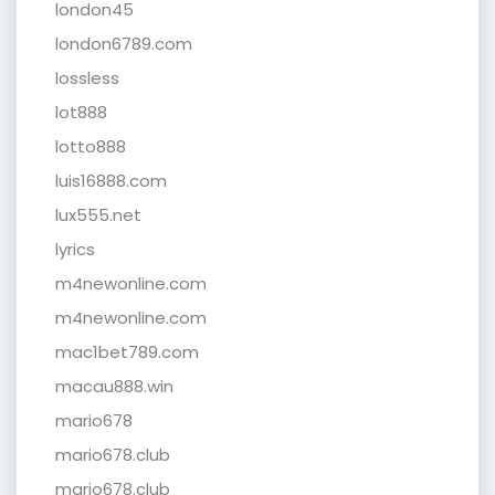
london45
london6789.com
lossless
lot888
lotto888
luis16888.com
lux555.net
lyrics
m4newonline.com
m4newonline.com
mac1bet789.com
macau888.win
mario678
mario678.club
mario678.club