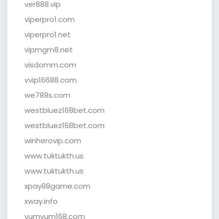
ver888.vip
viperpro1.com
viperpro1.net
vipmgm8.net
visdomm.com
vvip16688.com
we789s.com
westbluez168bet.com
westbluez168bet.com
winherovip.com
www.tuktukth.us
www.tuktukth.us
xpay88game.com
xway.info
yumyum168.com