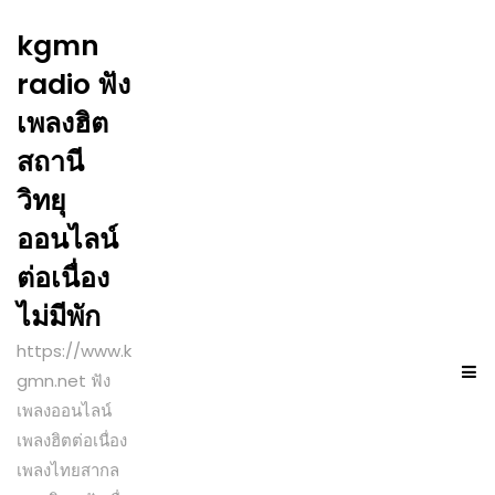
kgmn
radio ฟัง
เพลงฮิต
สถานี
วิทยุ
ออนไลน์
ต่อเนื่อง
ไม่มีพัก
https://www.k
gmn.net ฟัง
เพลงออนไลน์
เพลงฮิตต่อเนื่อง
เพลงไทยสากล