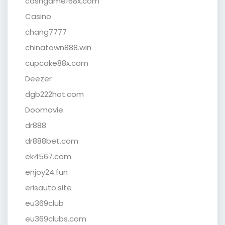
cashgame168x.com
Casino
chang7777
chinatown888.win
cupcake88x.com
Deezer
dgb222hot.com
Doomovie
dr888
dr888bet.com
ek4567.com
enjoy24.fun
erisauto.site
eu369club
eu369clubs.com