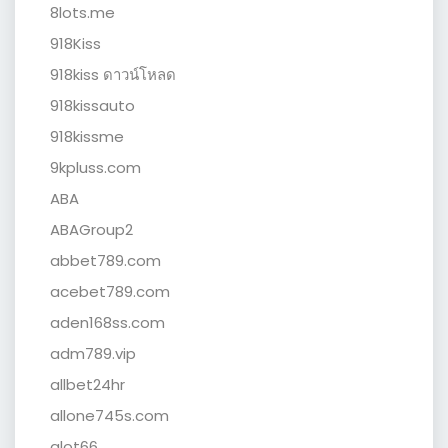
8lots.me
918Kiss
918kiss ดาวน์โหลด
918kissauto
918kissme
9kpluss.com
ABA
ABAGroup2
abbet789.com
acebet789.com
aden168ss.com
adm789.vip
allbet24hr
allone745s.com
alot66