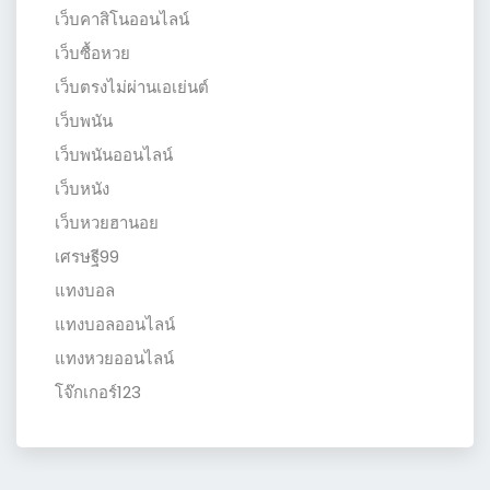
เว็บคาสิโนออนไลน์
เว็บซื้อหวย
เว็บตรงไม่ผ่านเอเย่นต์
เว็บพนัน
เว็บพนันออนไลน์
เว็บหนัง
เว็บหวยฮานอย
เศรษฐี99
แทงบอล
แทงบอลออนไลน์
แทงหวยออนไลน์
โจ๊กเกอร์123