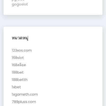
gogoslot
หมวดหมู่
123xos.com
168slot
168สล็อต
188bet
188betth
1xbet
1xgameth.com
789pluss.com