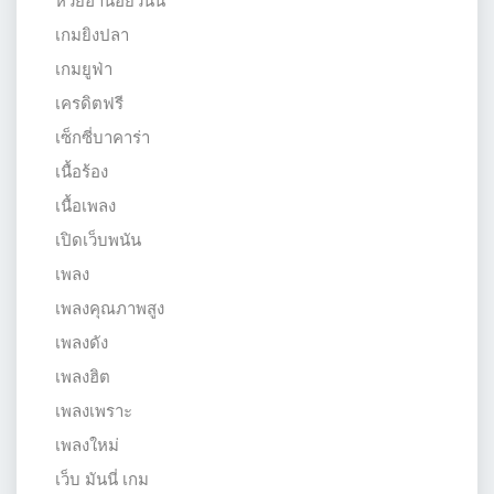
หวยฮานอยวันนี้
เกมยิงปลา
เกมยูฟ่า
เครดิตฟรี
เซ็กซี่บาคาร่า
เนื้อร้อง
เนื้อเพลง
เปิดเว็บพนัน
เพลง
เพลงคุณภาพสูง
เพลงดัง
เพลงฮิต
เพลงเพราะ
เพลงใหม่
เว็บ มันนี่ เกม