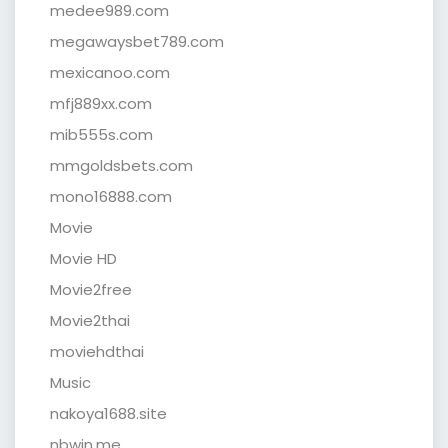
medee989.com
megawaysbet789.com
mexicanoo.com
mfj889xx.com
mib555s.com
mmgoldsbets.com
mono16888.com
Movie
Movie HD
Movie2free
Movie2thai
moviehdthai
Music
nakoya1688.site
nbwin.me