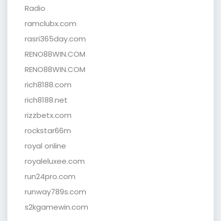
Radio
ramclubx.com
rasri365day.com
RENO88WIN.COM
RENO88WIN.COM
rich8188.com
rich8188.net
rizzbetx.com
rockstar66m
royal online
royaleluxee.com
run24pro.com
runway789s.com
s2kgamewin.com