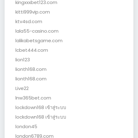
kingxxxbet123.com
kitti999vip.com
ktv4sd.com
lala55-casino.com
lalikabetsgame.com
lcbet444.com
lion123
lionth168.com
lionth168.com
Live22
lnw365bet.com
lockdown168 เข้าสู่ระบบ
lockdown168 เข้าสู่ระบบ
london45
london6789.com