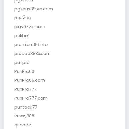
pgzeus88win.com
pgสล็อต
play97vip.com
pokbet
premium66.info
proded888x.com
punpro
PunPro66
PunPro66.com
PunPro777
PunPro777.com
puntaek77
Pussy888
qr code