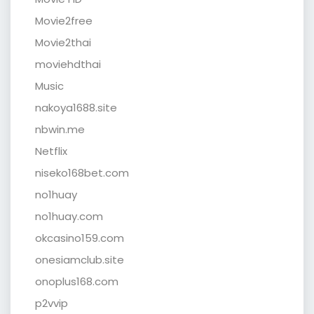
Movie2free
Movie2thai
moviehdthai
Music
nakoya1688.site
nbwin.me
Netflix
niseko168bet.com
no1huay
no1huay.com
okcasino159.com
onesiamclub.site
onoplus168.com
p2vvip