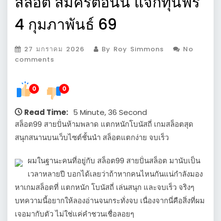
สล็อต สมัครตอนนี้ แจกทุนฟรี
4 กุมภาพันธ์ 69
27 มกราคม 2026
By Roy Simmons
No
comments
0
0
Read Time:
5 Minute, 36 Second
สล็อต99 สายปั่นห้ามพลาด แตกหนักโบนัสถี่ เกมสล็อตสุด
สนุกสนานบนเว็บไซต์ชั้นนำ สล็อตแตกง่าย จบเร็ว
ผมในฐานะคนที่อยู่กับ สล็อต99 สายปั่นสล็อต มานับเป็น
เวลาหลายปี บอกได้เลยว่าถ้าหากคนไหนกันแน่กำลังมอง
หาเกมสล็อตที่ แตกหนัก โบนัสถี่ เล่นสนุก และจบเร็ว จริงๆ
บทความนี้อยากให้ลองอ่านจนกระทั่งจบ เนื่องจากนี่คือสิ่งที่ผม
เจอมากับตัว ไม่ใช่แค่คำชวนเชื่อลอยๆ