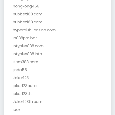
hongkong456
hubbet168.com
hubbet168.com
hyperclub-casino.com
ib888pro.bet
infyplus888.com
infyplus888.info
item388.com
jinda55
Joker123
joker123auto
joker123th
Joker123th.com
joox