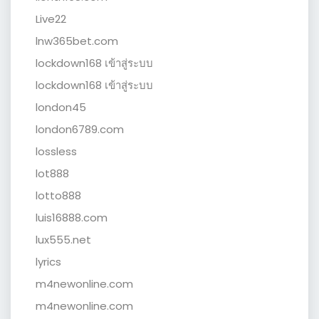
Live22
lnw365bet.com
lockdown168 เข้าสู่ระบบ
lockdown168 เข้าสู่ระบบ
london45
london6789.com
lossless
lot888
lotto888
luis16888.com
lux555.net
lyrics
m4newonline.com
m4newonline.com