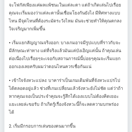
จะโฟกัสเพียงแค่ผลแพ้ชนะในแต่ละตา แต่ถ้าเกิดเล่นไปเรื่อย
คุณจะเริ่มมองว่าแต่ละตานั้นเชื่อมโยงกันยังไง มีทิศทางแบบ
ไหน มีจุดไหนที่ต้องระมัดระวังไหม มันจะช่วยทำให้คุณตกลง
ใจเจริญมากเพิ่มขึ้น
• เริ่มแยกสัญญาณจริงออก: บางเกมอาจมีรูปแบบที่ราวกับจะ
มีลักษณะท่าทาง แต่ที่จริงแล้วมันแค่บังเอิญแค่นั้น ถ้าคุณเล่น
ต่อเนื่องไปเรื่อยๆจะเจอกับสถานการณ์นี้บ่อยๆคุณจะเริ่มแยก
ออกเองเลยครับผมว่าตอนไหนควรเชื่อกันแน่
• เข้าใจจังหวะแปลง: บาคาร่าเป็นเกมเดิมพันที่จังหวะแปรไป
ได้ตลอดอยู่แล้ว ช่วงที่เกมเปลี่ยนแล้วจังหวะยังไม่ชัด แต่ว่าถ้า
หากคุณเจอเป็นประจำคุณจะรู้สึกได้เองแบบไม่ต้องคิดเยอะ
แยะเลยล่ะขอรับ ถ้าเกิดรู้เรื่องจังหวะนี้ก็จะลดความบกพร่อง
ได้
2. เริ่มมีกรอบการเล่นของตนมากขึ้น