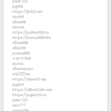
joker 123
pg168
https://jin55.net
slot99
สล็อต66
slot44
https://judhai168.co
https://bonus888.life
สล็อต888
สล็อต99
pussy888
บาคาร่า168
slotxo
สล็อตทดลอง
หนังโป๊ไทย
https://1xbetth.vip
pgslot
https://allbet24hr.win
https://pgslotth.io
joker 123
slot777
pgslot88