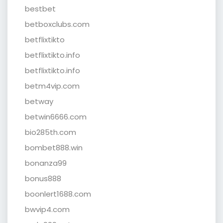
bestbet
betboxclubs.com
betflixtikto
betflixtikto.info
betflixtikto.info
betm4vip.com
betway
betwin6666.com
bio285th.com
bombet888.win
bonanza99
bonus888
boonlert1688.com
bwvip4.com