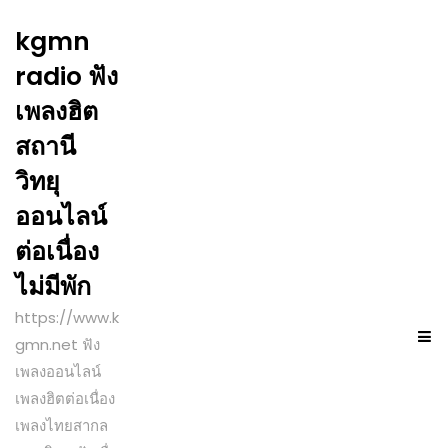
kgmn
radio ฟัง
เพลงฮิต
สถานี
วิทยุ
ออนไลน์
ต่อเนื่อง
ไม่มีพัก
https://www.k
gmn.net ฟัง
เพลงออนไลน์
เพลงฮิตต่อเนื่อง
เพลงไทยสากล