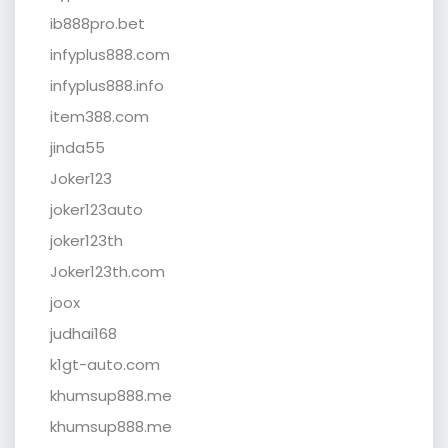
ib888pro.bet
infyplus888.com
infyplus888.info
item388.com
jinda55
Joker123
joker123auto
joker123th
Joker123th.com
joox
judhai168
k1gt-auto.com
khumsup888.me
khumsup888.me