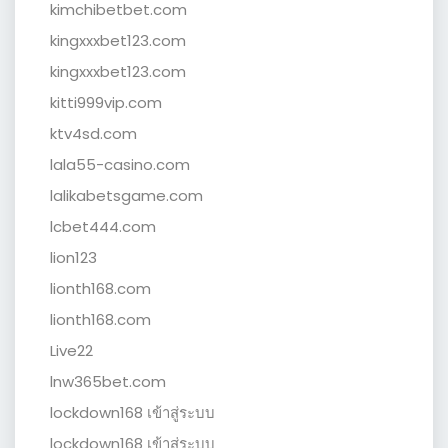
kimchibetbet.com
kingxxxbet123.com
kingxxxbet123.com
kitti999vip.com
ktv4sd.com
lala55-casino.com
lalikabetsgame.com
lcbet444.com
lion123
lionth168.com
lionth168.com
Live22
lnw365bet.com
lockdown168 เข้าสู่ระบบ
lockdown168 เข้าสู่ระบบ