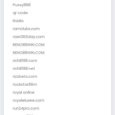
Pussy888
qr code
Radio
ramclubx.com
rasri365day.com
RENO88WIN.COM
RENO88WIN.COM
rich8188.com
rich8188.net
rizzbetx.com
rockstar66m
royal online
royaleluxee.com
run24pro.com