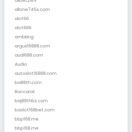
allbet24hr
allone745s.com
alot66
alot666
ambking
argus16888.com
audi688.com
Audio
autoslot16888.com
ba88th.com
Baccarat
baj88thbz.com
baslot168bet.com
bbp168.me
bbp168.me