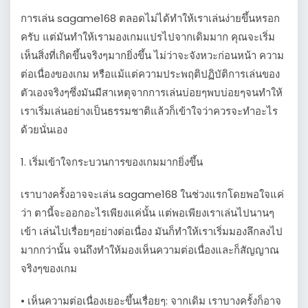
การเล่น sagame168 ตลอดไม่ได้ทำให้เราเล่นง่ายขึ้นหรอก
ครับ แต่มันทำให้เรามองเกมแปรไปจากเดิมมาก คุณจะเริ่ม
เห็นสิ่งที่เกิดขึ้นจริงๆมากยิ่งขึ้น ไม่ว่าจะจังหวะก่อนหน้า ความ
ต่อเนื่องของเกม หรือแม้แต่ความประพฤติปฏิบัติการเล่นของ
ตัวเองจริงๆซึ่งมันมีสาเหตุจากการเล่นบ่อยๆพบบ่อยๆจนทำให้
เราเริ่มเล่นอย่างเป็นธรรมชาติแล้วก็เข้าใจว่าควรจะทำอะไร
ด้วยนั่นเอง
1. เริ่มเข้าใจกระบวนการของเกมมากยิ่งขึ้น
เราบางครั้งอาจจะเล่น sagame168 ในช่วงแรกโดยพอใจแค่
ว่า ตานี้จะออกอะไรเพียงแค่นั้น แต่พอเพียงเราเล่นไปนานๆ
เข้า เล่นไปเรื่อยๆอย่างต่อเนื่อง มันก็ทำให้เราเริ่มมองลึกลงไป
มากกว่านั้น จนถึงทำให้มองเห็นความต่อเนื่องและก็สัญญาณ
จริงๆของเกม
• เห็นความต่อเนื่องเยอะขึ้นเรื่อยๆ: จากเดิม เราบางครั้งก็อาจ