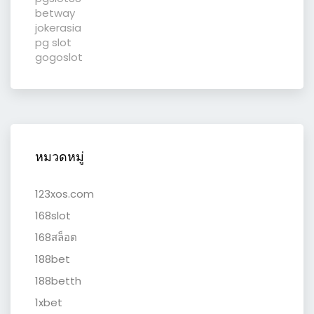
betway
jokerasia
pg slot
gogoslot
หมวดหมู่
123xos.com
168slot
168สล็อต
188bet
188betth
1xbet