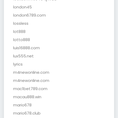
london45
london6789.com
lossless
lot888
lotto888
luis16888.com
lux555.net
lyrics
m4newonline.com
m4newonline.com
mac1bet789.com
macau888.win
mario678
mario678.club