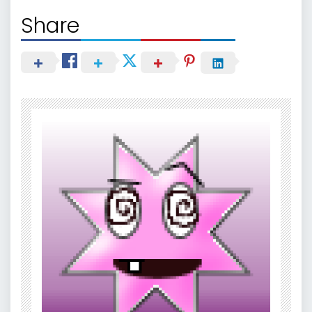
Share