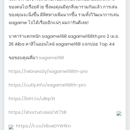
ของตนไปเรื่อยด้วย ซึ่งพอคุณมีทุกสิ่งมารวมกันแล้ว การเล่น
ของคุณจะนิ่งขึ้น มีทิศทางเพิ่มมากขึ้น รวมทั้งวิวัฒนาการเล่น
sagame ไปได้เรื่อยอีกแน่ๆ ผมการันตีเลย!
บาคาร่าแตกหนัก sagame168 sagame168th.pro 2 เม.ย.
26 Alba คาสิโนออนไลน์ sagame168 แจกบ่อย Top 44
ขอขอบคุณที่มา
sagame168
https://rebrand.ly/sagame168th-pro
https://cutly.info/sagame168th-pro
https://bitt.to/u8rp3t
https://shorturl.asia/VE7S8
https://t.co/x9oeDYWfKn