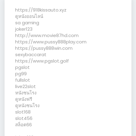
https://918kissauto.xyz
ดูหนังออนไลน์
sa gaming
joker123
http://www.movie87hd.com
https://www.pussy888play.com
https://pussy888win.com
sexybaccarat
https://www.pgslot.golf
pgslot
pg99
fullslot
live22slot
หนังชนโรง
ดูหนังฟรี
ดูหนังชนโรง
slot168
slot456
สล็อต66