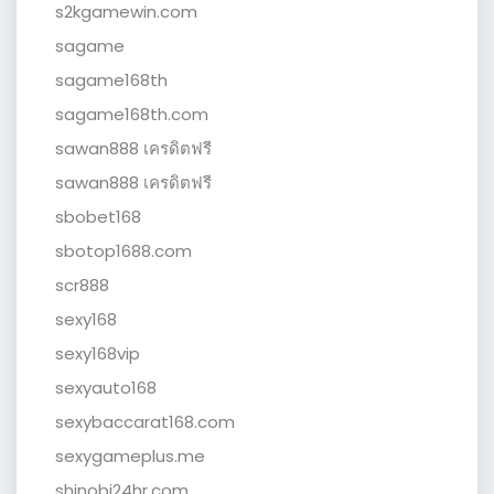
s2kgamewin.com
sagame
sagame168th
sagame168th.com
sawan888 เครดิตฟรี
sawan888 เครดิตฟรี
sbobet168
sbotop1688.com
scr888
sexy168
sexy168vip
sexyauto168
sexybaccarat168.com
sexygameplus.me
shinobi24hr.com