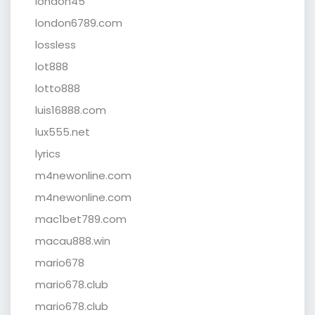
london45
london6789.com
lossless
lot888
lotto888
luis16888.com
lux555.net
lyrics
m4newonline.com
m4newonline.com
mac1bet789.com
macau888.win
mario678
mario678.club
mario678.club