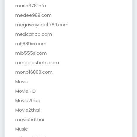
mario678.info
medee989.com
megawaysbet789.com
mexicanoo.com
mfj889xx.com
mib555s.com
mmgoldsbets.com
mono16888.com
Movie
Movie HD
Movie2free
Movie2thai
moviehdthai
Music