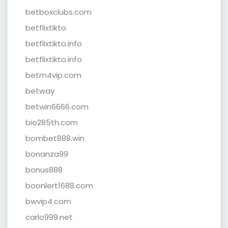
betboxclubs.com
betflixtikto
betflixtikto.info
betflixtikto.info
betm4vip.com
betway
betwin6666.com
bio285th.com
bombet888.win
bonanza99
bonus888
boonlert1688.com
bwvip4.com
carlo999.net