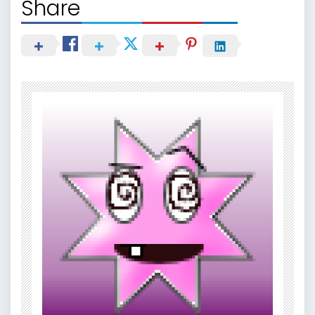
Share