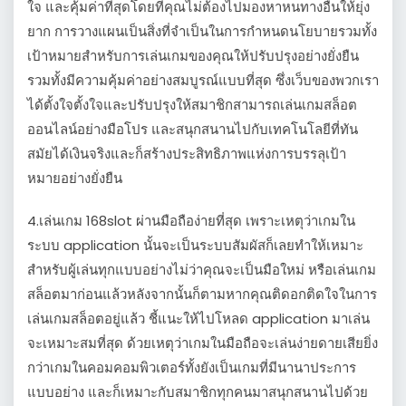
ใจ และคุ้มค่าที่สุดโดยที่คุณไม่ต้องไปมองหาหนทางอื่นให้ยุ่ง
ยาก การวางแผนเป็นสิ่งที่จำเป็นในการกำหนดนโยบายรวมทั้ง
เป้าหมายสำหรับการเล่นเกมของคุณให้ปรับปรุงอย่างยั่งยืน
รวมทั้งมีความคุ้มค่าอย่างสมบูรณ์แบบที่สุด ซึ่งเว็บของพวกเรา
ได้ตั้งใจตั้งใจและปรับปรุงให้สมาชิกสามารถเล่นเกมสล็อต
ออนไลน์อย่างมือโปร และสนุกสนานไปกับเทคโนโลยีที่ทัน
สมัยได้เงินจริงและก็สร้างประสิทธิภาพแห่งการบรรลุเป้า
หมายอย่างยั่งยืน
4.เล่นเกม 168slot ผ่านมือถือง่ายที่สุด เพราะเหตุว่าเกมใน
ระบบ application นั้นจะเป็นระบบสัมผัสก็เลยทำให้เหมาะ
สำหรับผู้เล่นทุกแบบอย่างไม่ว่าคุณจะเป็นมือใหม่ หรือเล่นเกม
สล็อตมาก่อนแล้วหลังจากนั้นก็ตามหากคุณติดอกติดใจในการ
เล่นเกมสล็อตอยู่แล้ว ชี้แนะให้ไปโหลด application มาเล่น
จะเหมาะสมที่สุด ด้วยเหตุว่าเกมในมือถือจะเล่นง่ายดายเสียยิ่ง
กว่าเกมในคอมคอมพิวเตอร์ทั้งยังเป็นเกมที่มีนานาประการ
แบบอย่าง และก็เหมาะกับสมาชิกทุกคนมาสนุกสนานไปด้วย