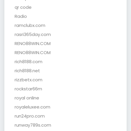
qr code
Radio
ramclubx.com
rasri365day.com
RENO88WIN.COM
RENO88WIN.COM
rich8188.com
rich8188.net
rizzbetx.com
rockstar66m
royal online
royaleluxee.com
run24pro.com
runway789s.com