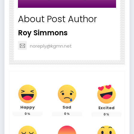
About Post Author
Roy Simmons
noreply@kgmn.net
Happy
Sad
Excited
0
%
0
%
0
%