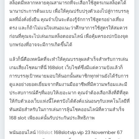
สล็อตมีหลากหลายคุณสามารถที่จะเลือกใช้สูตรเกมสล็อตได้
นานาประการต้นแบบ เพื่อให้คุณปรับปรุงตัวเองไปสู่การบรรลุ
ผลที่มั่งคั่งยั่งยืน คุณจำเป็นจะต้องรู้จักการใช้สูตรอย่างเที่ยง
ตรง และก็ถ้าไม่แน่ใจเสนอแนะว่าศึกษาการใช้สูตรให้สมควร
ก่อนที่คุณจะไปเล่นเกมสล็อตออนไลน์ เพื่อคุ้มครองปกป้องจุด
บกพร่องที่อาจจะมีการเกิดขึ้นได้
แล้วก็นี่คือเทคนิคที่จะทำให้คุณบรรลุผลสำเร็จสำหรับการเล่น
เกมเสี่ยงโชคมาที่นี่ 168slot เว็บไซต์ซึ่งมีแต่ความปังแล้วก็
การบรรลุเป้าหมายมอบให้นอกนั้นสมาชิกทุกท่านยังได้รับการ
ดูแลอย่างยอดเยี่ยมจากทีมงานมืออาชีพที่มีความพร้อมและมี
ประสบการณ์ดีๆที่มอบให้เยอะมาก คุณจำต้องเลือกสิ่งที่ดีที่สุด
ให้กับตัวเองเว็บแห่งนี้โคตรปังได้ตังค์แน่นอนๆกับเทคโนโลยีที่
ทันสมัยสำหรับในการเล่นการลุ้นโชคออนไลน์ที่ความสำเร็จ
168 slot เพียงแค่นั้นรับประกันประสิทธิภาพ
พนันออนไลน์
168slot
168slotvip.vip 23 November 67