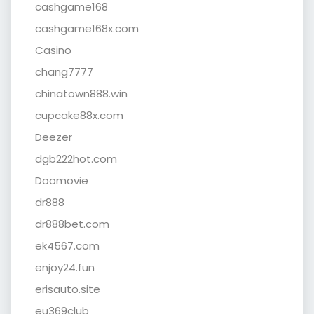
cashgame168
cashgame168x.com
Casino
chang7777
chinatown888.win
cupcake88x.com
Deezer
dgb222hot.com
Doomovie
dr888
dr888bet.com
ek4567.com
enjoy24.fun
erisauto.site
eu369club