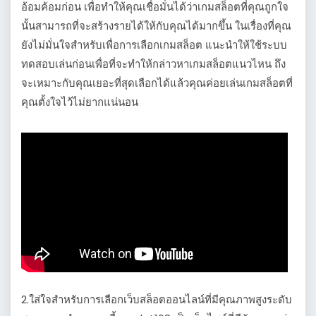
อ้อมค้อมก่อน เพื่อทำให้คุณเชื่อมั่นได้ว่าเกมสล็อตที่คุณถูกใจ
นั้นสามารถที่จะสร้างรายได้ให้กับคุณได้มากขึ้น ในเรื่องที่คุณ
ยังไม่มั่นใจสำหรับเพื่อการเลือกเกมสล็อต แนะนำให้ใช้ระบบ
ทดสอบเล่นก่อนเพื่อที่จะทำให้กล่าวหาเกมสล็อตแนวไหน ถึง
จะเหมาะกับคุณเยอะที่สุดเลือกได้แล้วคุณค่อยเล่นเกมสล็อตที่
คุณตั้งใจไว้ไม่ยากแน่นอน
2.ใส่ใจสำหรับการเลือกเว็บสล็อตออนไลน์ที่มีคุณภาพสูงระดับ