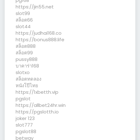
pg168
https://jin55.net
slot99
สล็อต66
slot44
https://judhai168.co
https://bonus888.life
สล็อต888
สล็อต99
pussy888
บาคาร่า168
slotxo
สล็อตทดลอง
หนังโป๊ไทย
https://1xbetth.vip
pgslot
https://allbet24hr.win
https://pgslotth.io
joker 123
slot777
pgslot88
betway