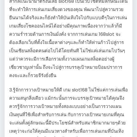
สากลแนะนำมาตรงนี้เลย slot168 เป็นเว็บไซต์ที่มีลักษณะเด่น
ที่จะทำให้การเล่นเกมเสี่ยงดวงของคุณ พัฒนาไปสู่ความรวย
ยืนนานได้จริงและก็ยังทำให้บันเทิงใจไปกับแบบดีๆในการเล่น
เกมเสี่ยงโชคออนไลน์ได้อย่างมีคุณภาพเนื่องจากว่าแล้วก็มี
ความร่ำรวยด้านการเงินมั่งคั่ง จากการเล่นเกม 168slot จะ
ต้องเลือกเว็บที่ตั้งใจเนื้อหาต่างๆและก็ทำให้ท่านก้าวไปสู่การ
เป็นเซียนสล็อตคนต่อไปได้โดยทันที ไม่ใช่แค่เล่นเกมไปวันๆ
แต่ว่าควรจะมีการเลือกรวมทั้งวางแผนเกมสล็อตอย่างผู้
เชี่ยวชาญเท่านั้น ถึงจะไปสู่การบรรลุเป้าหมายป้อมปราการ
คงจะและก็รวยจีรังยั่งยืน
3.รู้จักการวางเป้าหมายให้ดี เกม slot168 ไม่ใช่แค่การเล่นเพื่อ
ความสนุกสิ่งเดียว แม้กระนั้นการจะบรรลุเป้าหมายได้คุณจึง
ควรรู้จักการวางเป้าหมายทั้งสองแบบอย่างเป็นการวางแผน
เงินทุนที่ใช้เพื่อสำหรับการเล่น กับการวางเป้าหมายเกมที่คุณ
จะเล่นทั้งคู่ลักษณะนี้มีประโยชน์สำหรับสมาชิกมากมายๆด้วย
เหตุว่าจะก่อให้คุณมีแนวทางสำหรับเพื่อการเล่นเกมที่บันเทิง