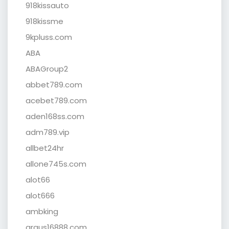
918kissauto
918kissme
9kpluss.com
ABA
ABAGroup2
abbet789.com
acebet789.com
aden168ss.com
adm789.vip
allbet24hr
allone745s.com
alot66
alot666
ambking
argus16888.com