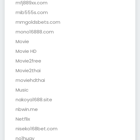
mfj889xx.com
mib555s.com
mmgoldsbets.com
mono16888.com
Movie
Movie HD
Movie2free
Movie2thai
moviehdthai
Music
nakoya1688.site
nbwin.me
Netflix
niseko168bet.com
no1huay