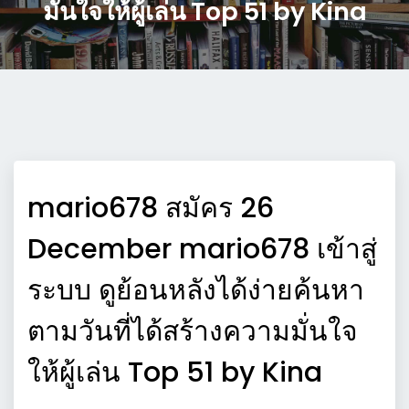
มั่นใจให้ผู้เล่น Top 51 by Kina
mario678 สมัคร 26
December mario678 เข้าสู่
ระบบ ดูย้อนหลังได้ง่ายค้นหา
ตามวันที่ได้สร้างความมั่นใจ
ให้ผู้เล่น Top 51 by Kina