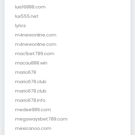
luis16888.com
lux555.net
lyrics
m4newonline.com
m4newonline.com
mac1bet789.com
macau888.win
mario678
mario678.club
mario678.club
mario678.info
medee989.com
megawaysbet789.com
mexicanoo.com