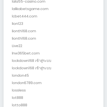
lala55-casino.com
lalikabetsgame.com
lcbet444.com
lion123
lionth168.com
lionth168.com
Live22
lnw365bet.com
lockdown168 เข้าสู่ระบบ
lockdown168 เข้าสู่ระบบ
london45
london6789.com
lossless
lot888
lotto888