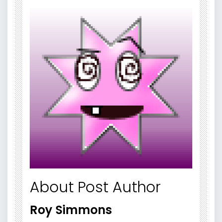
About Post Author
Roy Simmons