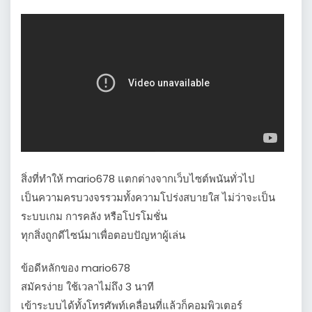
สิ่งที่ทำให้ mario678 แตกต่างจากเว็บไซต์พนันทั่วไป
เป็นความครบวงจรรวมทั้งความโปร่งสบายใส ไม่ว่าจะเป็น
ระบบเกม การคลัง หรือโปรโมชั่น
ทุกสิ่งถูกดีไซน์มาเพื่อตอบปัญหาผู้เล่น
ข้อดีหลักของ mario678
สมัครง่าย ใช้เวลาไม่ถึง 3 นาที
เข้าระบบได้ทั้งโทรศัพท์เคลื่อนที่แล้วก็คอมพิวเตอร์