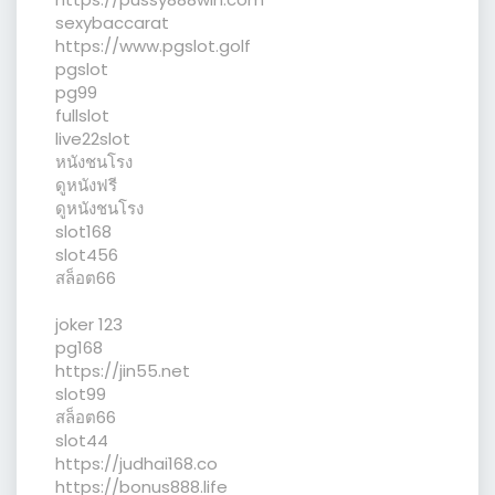
sexybaccarat
https://www.pgslot.golf
pgslot
pg99
fullslot
live22slot
หนังชนโรง
ดูหนังฟรี
ดูหนังชนโรง
slot168
slot456
สล็อต66
joker 123
pg168
https://jin55.net
slot99
สล็อต66
slot44
https://judhai168.co
https://bonus888.life