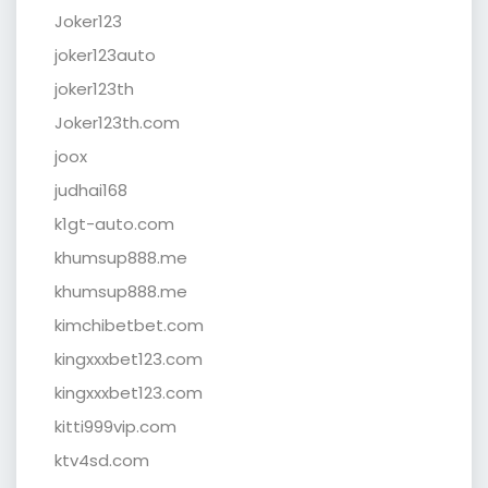
Joker123
joker123auto
joker123th
Joker123th.com
joox
judhai168
k1gt-auto.com
khumsup888.me
khumsup888.me
kimchibetbet.com
kingxxxbet123.com
kingxxxbet123.com
kitti999vip.com
ktv4sd.com