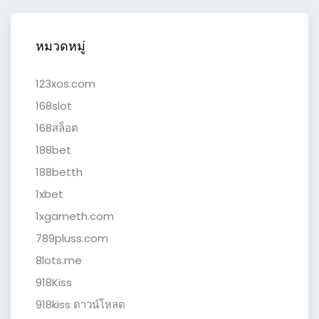
หมวดหมู่
123xos.com
168slot
168สล็อต
188bet
188betth
1xbet
1xgameth.com
789pluss.com
8lots.me
918Kiss
918kiss ดาวน์โหลด