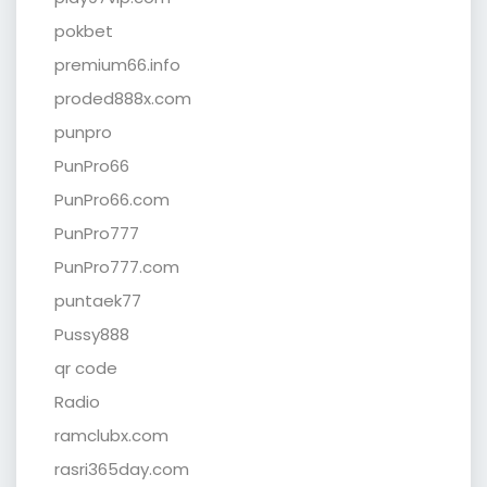
pokbet
premium66.info
proded888x.com
punpro
PunPro66
PunPro66.com
PunPro777
PunPro777.com
puntaek77
Pussy888
qr code
Radio
ramclubx.com
rasri365day.com