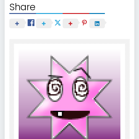
Share