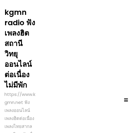
kgmn
radio ฟัง
เพลงฮิต
สถานี
วิทยุ
ออนไลน์
ต่อเนื่อง
ไม่มีพัก
https://www.k
gmn.net ฟัง
เพลงออนไลน์
เพลงฮิตต่อเนื่อง
เพลงไทยสากล