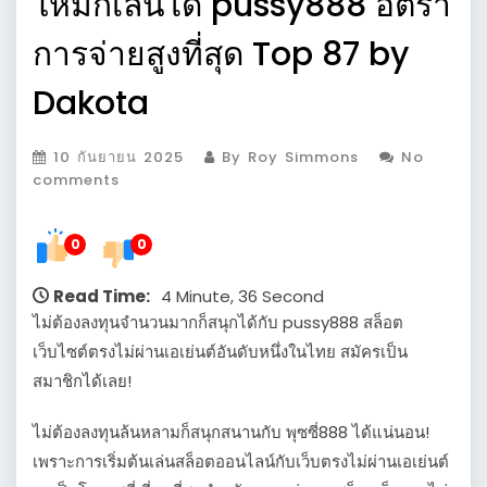
ใหม่ก็เล่นได้ pussy888 อัตรา
การจ่ายสูงที่สุด Top 87 by
Dakota
10 กันยายน 2025
By Roy Simmons
No
comments
0
0
Read Time:
4 Minute, 36 Second
ไม่ต้องลงทุนจำนวนมากก็สนุกได้กับ pussy888 สล็อต
เว็บไซต์ตรงไม่ผ่านเอเย่นต์อันดับหนึ่งในไทย สมัครเป็น
สมาชิกได้เลย!
ไม่ต้องลงทุนล้นหลามก็สนุกสนานกับ พุซซี่888 ได้แน่นอน!
เพราะการเริ่มต้นเล่นสล็อตออนไลน์กับเว็บตรงไม่ผ่านเอเย่นต์