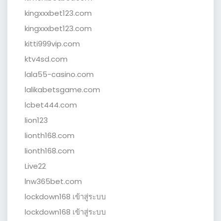
kingxxxbet123.com
kingxxxbet123.com
kitti999vip.com
ktv4sd.com
lala55-casino.com
lalikabetsgame.com
lcbet444.com
lion123
lionth168.com
lionth168.com
Live22
lnw365bet.com
lockdown168 เข้าสู่ระบบ
lockdown168 เข้าสู่ระบบ