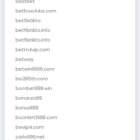
bestbet
betboxclubs.com
betflixtikto
betflixtikto.info
betflixtikto.info
betm4vip.com
betway
betwin6666.com
bio285th.com
bombet888.win
bonanza99
bonus888
boonlert1688.com
bwvip4.com
carlo999.net