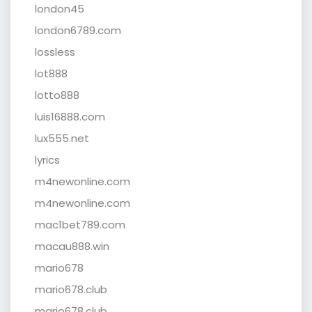
london45
london6789.com
lossless
lot888
lotto888
luis16888.com
lux555.net
lyrics
m4newonline.com
m4newonline.com
mac1bet789.com
macau888.win
mario678
mario678.club
mario678.club