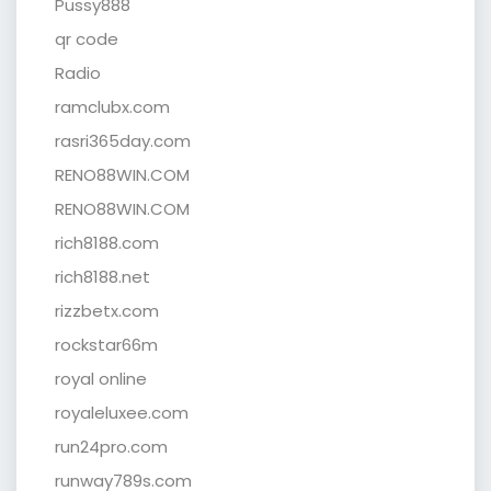
Pussy888
qr code
Radio
ramclubx.com
rasri365day.com
RENO88WIN.COM
RENO88WIN.COM
rich8188.com
rich8188.net
rizzbetx.com
rockstar66m
royal online
royaleluxee.com
run24pro.com
runway789s.com