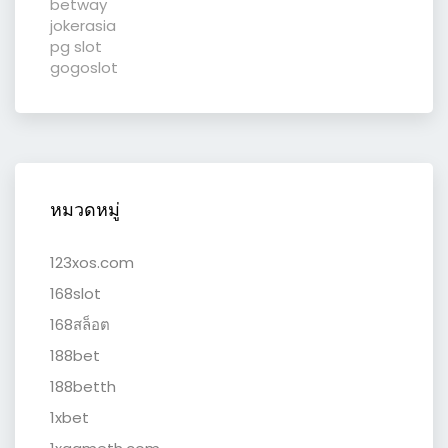
betway
jokerasia
pg slot
gogoslot
หมวดหมู่
123xos.com
168slot
168สล็อต
188bet
188betth
1xbet