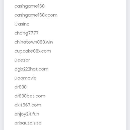
cashgame168
cashgame168x.com
Casino
chang7777
chinatown888.win
cupcake88x.com
Deezer
dgb222hot.com
Doomovie
dr888
dr888bet.com
ek4567.com
enjoy24.fun
erisauto.site