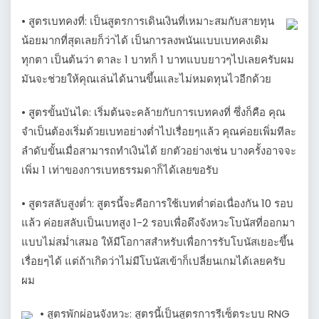
• สูตรเบทคงที่: เป็นสูตรการเดินเงินที่เหมาะสมกับสายทุน
น้อยมากที่สุดเลยก็ว่าได้ เป็นการลงพนันแบบเบทคงเดิม
ทุกตา เป็นต้นว่า ตาละ 1 บาทก็ 1 บาทแบบยาวๆไปเลยครับผม
มันจะช่วยให้คุณเล่นได้นานขึ้นและไม่หมดทุนไวอีกด้วย
• สูตรขั้นบันได: เริ่มต้นจะคล้ายกับการเบทคงที่ ซึ่งก็คือ คุณ
จำเป็นต้องเริ่มด้วยเบทอย่างต่ำไปเรื่อยๆแล้ว คุณค่อยเพิ่มทีละ
ลำดับขั้นเมื่อสามารถทำเงินได้ ยกตัวอย่างเช่น บางครั้งอาจจะ
เพิ่ม 1 เท่าของการเบทธรรมดาก็ได้เลยขอรับ
• สูตรสลับสูงต่ำ: สูตรนี้จะคือการใช้เบทต่ำต่อเนื่องกัน 10 รอบ
แล้ว ค่อยสลับเป็นเบทสูง 1-2 รอบเพื่อดึงจังหวะโบนัสที่ออกมา
แบบไม่สม่ำเสมอ ให้มีโอกาสสำหรับเพื่อการรับโบนัสเยอะขึ้น
เรื่อยๆได้ แต่ถ้าเกิดว่าไม่มีโบนัสเข้าก็เปลี่ยนเกมได้เลยครับ
ผม
• สูตรพักผ่อนจังหวะ: สูตรนี้เป็นสูตรการรีเซ็ตระบบ RNG