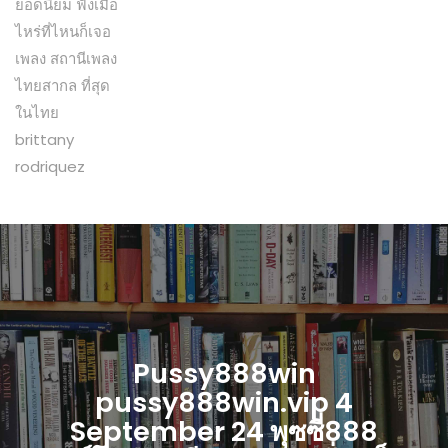
ยอดนิยม ฟังเมื่อ
ไหร่ที่ไหนก็เจอ
เพลง สถานีเพลง
ไทยสากล ที่สุด
ในไทย
brittany
rodriquez
Pussy888win
pussy888win.vip 4
September 24 พุซซี่888