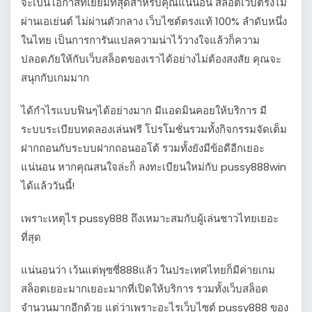
จะเป็นโอกาสที่เยี่ยมที่สุดสำหรับคุณแน่นอน สล็อตเว็บตรงไม่
ผ่านเอเย่นต์ ไม่ผ่านตัวกลาง เว็บไซต์ตรงแท้ 100% ลำดับหนึ่ง
ในไทย เป็นการการันแปลความน่าไว้วางใจแล้วก็ความ
ปลอดภัยให้กับเว็บสล็อตของเราได้อย่างไม่ต้องสงสัย คุณจะ
สนุกกับเกมมาก
ได้กำไรแบบฟินๆได้อย่างมาก มีแอดมินคอยให้บริการ มี
ระบบระเบียบทดลองเล่นฟรี โปรโมชั่นรวมทั้งกิจกรรมจัดเต็ม
ฝากถอนกับระบบฝากถอนออโต้ รวมทั้งยังมีข้อดีอีกเยอะ
แน่นอน หากคุณสนใจล่ะก็ ลงทะเบียนใหม่กับ pussy888win
ได้แล้ววันนี้!
เพราะเหตุไร pussy888 ถึงเหมาะสมกับผู้เล่นชาวไทยเยอะ
ที่สุด
แน่นอนว่า เว้นแต่พุซซี่888แล้ว ในประเทศไทยก็มีค่ายเกม
สล็อตเยอะมากเยอะมากที่เปิดให้บริการ รวมทั้งเว็บสล็อต
จำนวนมากอีกด้วย แต่ว่าเพราะอะไรเว็บไซต์ pussy888 ของ